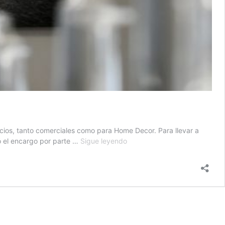
cios, tanto comerciales como para Home Decor. Para llevar a
Obra
ió el encargo por parte …
Sigue leyendo
artística
en
Dibond
o
cómo
decorar
un
hotel