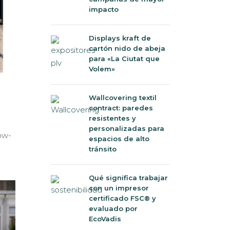
impacto
Displays kraft de
cartón nido de abeja
para «La Ciutat que
Volem»
Wallcovering textil
contract: paredes
resistentes y
personalizadas para
ow-
espacios de alto
tránsito
Qué significa trabajar
con un impresor
certificado FSC® y
evaluado por
EcoVadis