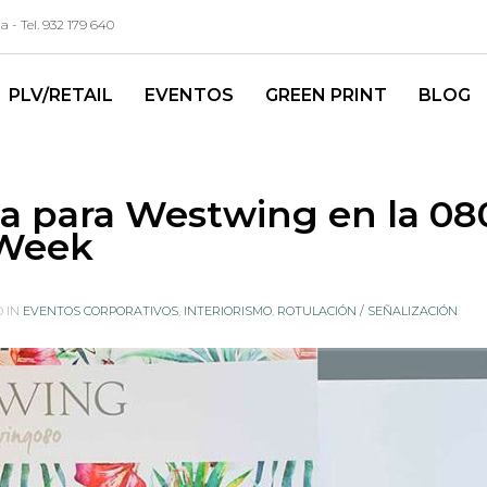
- Tel. 932 179 640
PLV/RETAIL
EVENTOS
GREEN PRINT
BLOG
ica para Westwing en la 08
 Week
 IN
EVENTOS CORPORATIVOS
,
INTERIORISMO
,
ROTULACIÓN / SEÑALIZACIÓN