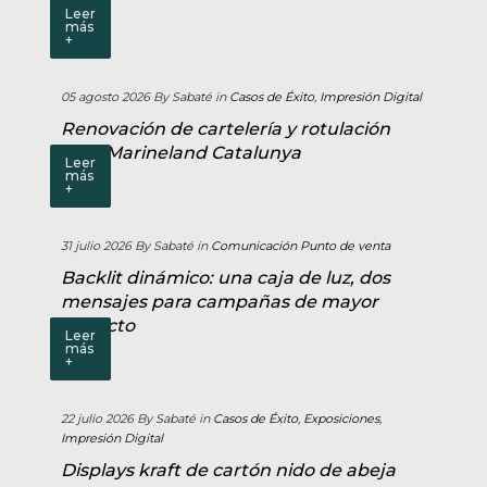
este es tu rincón
Leer
más
+
05 agosto 2026
By Sabaté
in
Casos de Éxito
,
Impresión Digital
Renovación de cartelería y rotulación
para Marineland Catalunya
Leer
más
+
31 julio 2026
By Sabaté
in
Comunicación Punto de venta
Backlit dinámico: una caja de luz, dos
mensajes para campañas de mayor
impacto
Leer
más
+
22 julio 2026
By Sabaté
in
Casos de Éxito
,
Exposiciones
,