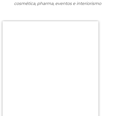
Desarrollamos proyectos para retail, gran consumo,
cosmética, pharma, eventos e interiorismo
Expositores plv
sobremesa
BonpreuEsclat