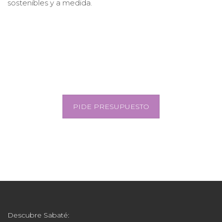
Descubre Sabaté:
Quiénes Somos
Qué hacemos
Solicita tu muestra eco gratis
Impresión ecológica Green Print
Fabricantes de expositores
Servicio de instalación de gráficas
Política cadena de custodia FSC®
Trabaja con nosotros
Contacto
Nuestros Ecommerce: