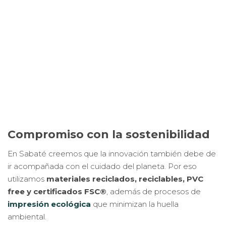
Compromiso con la sostenibilidad
En Sabaté creemos que la innovación también debe de
ir acompañada con el cuidado del planeta. Por eso
utilizamos
materiales reciclados, reciclables, PVC
free y certificados FSC®
, además de procesos de
impresión ecológica
que minimizan la huella
ambiental.
Cada solución en el punto de venta está pensada para
ser
eficiente, atractiva y sostenible
, alineándose con
las políticas medioambientales de tu marca y las
expectativas de tus clientes.