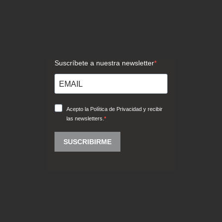
GET SOCIAL
© 2026 All rights reserved.
Sabaté Barcelona - Impresión digital
gran formato
.
Aviso Legal
-
Política de Privacidad
-
Política de Cookies
-
Trabajar en Sabaté