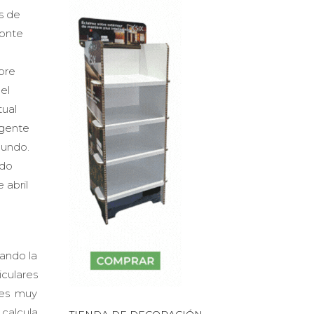
s de
Monte
bre
el
tual
gente
mundo.
ado
 abril
tando la
culares
 es muy
calcula