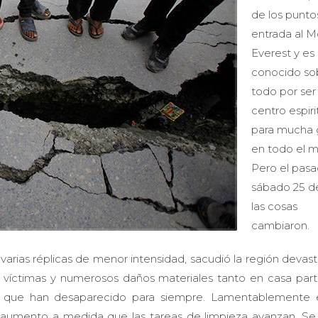
de los punto
entrada al 
Everest y es
conocido so
todo por ser 
centro espiri
para mucha 
en todo el 
Pero el pas
sábado 25 de
las cosas
cambiaron.
arias réplicas de menor intensidad, sacudió la región devas
víctimas y numerosos daños materiales tanto en casa parti
s, que han desaparecido para siempre. Lamentablemente
aumento a medida que las tareas de limpieza avanzan. Se 