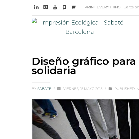
PRINT EVERYTHING | Barcelona 
Diseño gráfico para
solidaria
BY
SABATÉ
/
VIERNES, 15 MAYO 2015
/
PUBLISHED I