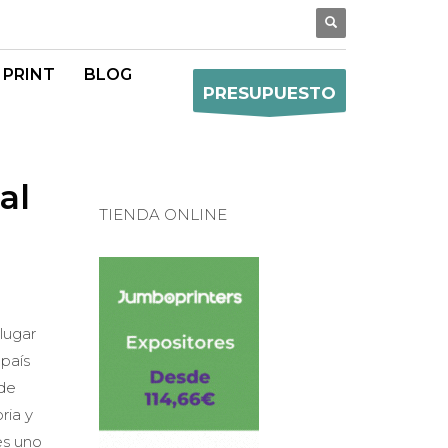
 PRINT
BLOG
PRESUPUESTO
al
TIENDA ONLINE
lugar
 país
 de
ria y
es uno