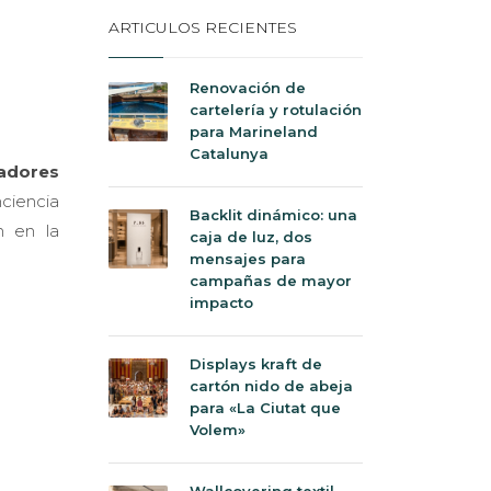
ARTICULOS RECIENTES
Renovación de
cartelería y rotulación
para Marineland
Catalunya
adores
nciencia
Backlit dinámico: una
n en la
caja de luz, dos
mensajes para
campañas de mayor
impacto
Displays kraft de
cartón nido de abeja
para «La Ciutat que
Volem»
Wallcovering textil