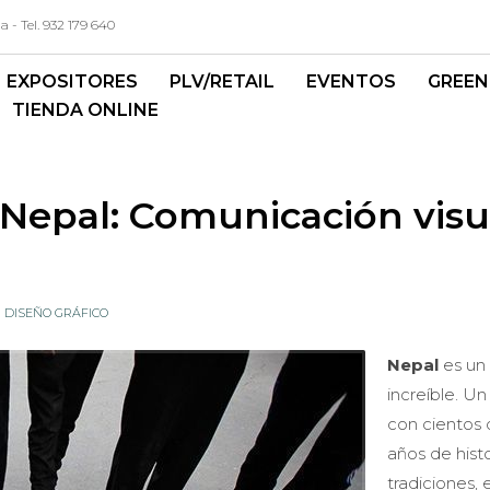
- Tel. 932 179 640
EXPOSITORES
PLV/RETAIL
EVENTOS
GREEN
TIENDA ONLINE
 Nepal: Comunicación visu
N
DISEÑO GRÁFICO
Nepal
es un 
increíble. Un
con cientos
años de histo
tradiciones, 