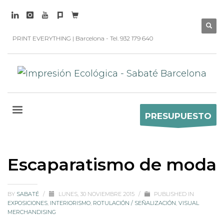
PRINT EVERYTHING | Barcelona - Tel. 932 179 640
PRESUPUESTO
Escaparatismo de moda
BY
SABATÉ
/
LUNES, 30 NOVIEMBRE 2015
/
PUBLISHED IN
EXPOSICIONES
,
INTERIORISMO
,
ROTULACIÓN / SEÑALIZACIÓN
,
VISUAL
MERCHANDISING