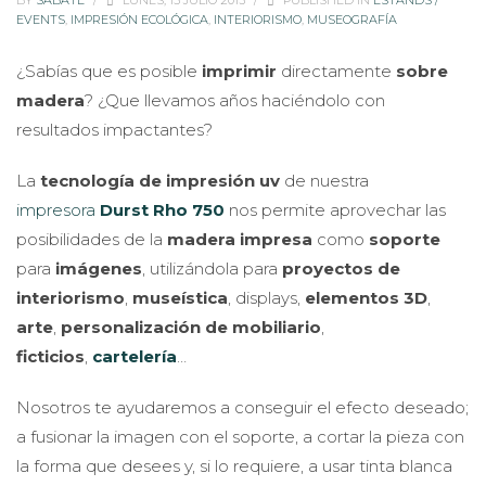
BY
SABATÉ
/
LUNES, 15 JULIO 2013
/
PUBLISHED IN
ESTANDS /
EVENTS
,
IMPRESIÓN ECOLÓGICA
,
INTERIORISMO
,
MUSEOGRAFÍA
¿Sabías que es posible
imprimir
directamente
sobre
madera
? ¿Que llevamos años haciéndolo con
resultados impactantes?
La
tecnología de impresión uv
de nuestra
impresora
Durst Rho 750
nos permite aprovechar las
posibilidades de la
madera impresa
como
soporte
para
imágenes
, utilizándola para
proyectos de
interiorismo
,
museística
, displays,
elementos 3D
,
arte
,
personalización de mobiliario
,
ficticios
,
cartelería
…
Nosotros te ayudaremos a conseguir el efecto deseado;
a fusionar la imagen con el soporte, a cortar la pieza con
la forma que desees y, si lo requiere, a usar tinta blanca