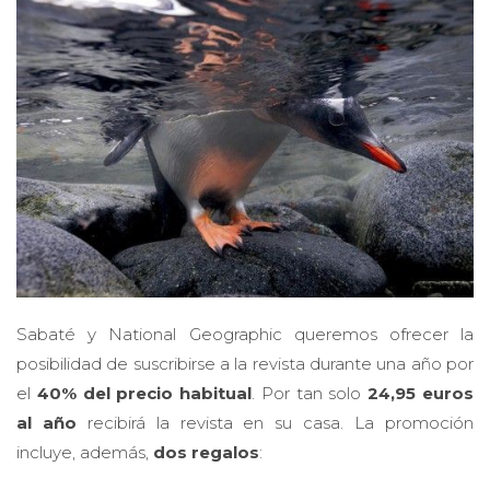
Sabaté y National Geographic queremos ofrecer la
posibilidad de suscribirse a la revista durante una año por
el
40% del precio habitual
. Por tan solo
24,95 euros
al año
recibirá la revista en su casa. La promoción
incluye, además,
dos regalos
: