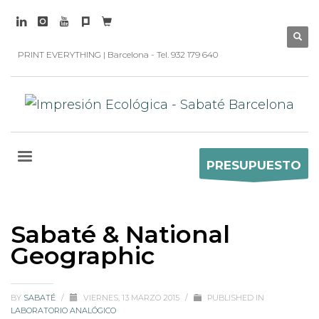
PRINT EVERYTHING | Barcelona - Tel. 932 179 640
PRESUPUESTO
Sabaté & National
Geographic
BY
SABATÉ
/
VIERNES, 13 MARZO 2015
/
PUBLISHED IN
LABORATORIO ANALÓGICO