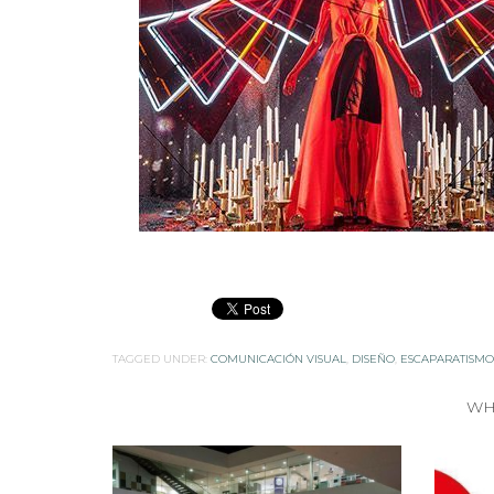
TAGGED UNDER:
COMUNICACIÓN VISUAL
,
DISEÑO
,
ESCAPARATISMO
WH