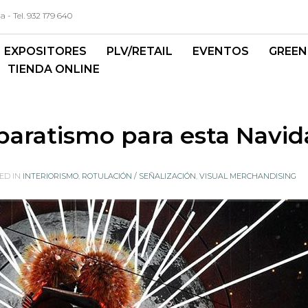
- Tel. 932 179 640
EXPOSITORES
PLV/RETAIL
EVENTOS
GREEN
TIENDA ONLINE
paratismo para esta Navi
ED IN
INTERIORISMO
,
ROTULACIÓN / SEÑALIZACIÓN
,
VISUAL MERCHANDISING