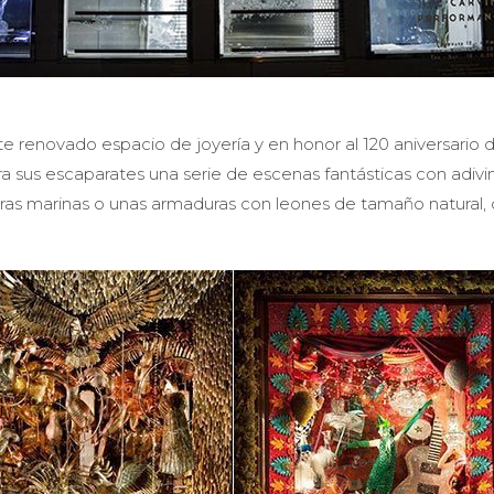
e renovado espacio de joyería y en honor al 120 aniversario 
sus escaparates una serie de escenas fantásticas con adivi
turas marinas o unas armaduras con leones de tamaño natural,