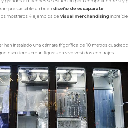
s y grandes almacenes se esfuerzan para competir entre sí y 
es imprescindible un buen
diseño de escaparate
.
mos mostraros 4 ejemplos de
visual merchandising
increíble
er han instalado una cámara frigorífica de 10 metros cuadrad
 que escultores crean figuras en vivo vestidos con trajes.