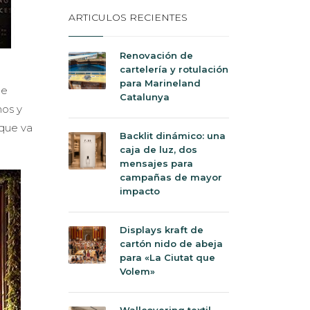
ARTICULOS RECIENTES
Renovación de
cartelería y rotulación
para Marineland
de
Catalunya
nos y
 que va
Backlit dinámico: una
caja de luz, dos
mensajes para
campañas de mayor
impacto
Displays kraft de
cartón nido de abeja
para «La Ciutat que
Volem»
Wallcovering textil