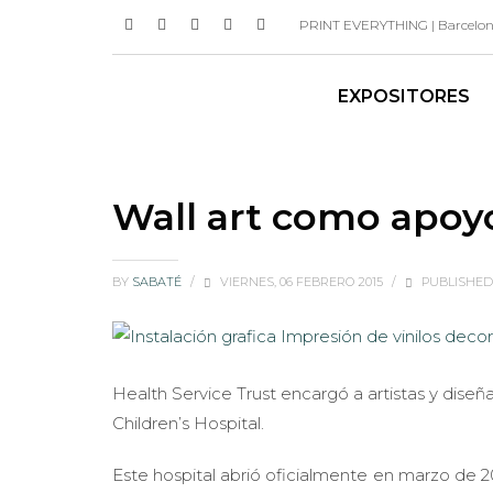
PRINT EVERYTHING | Barcelona 
EXPOSITORES
Wall art como apoy
BY
SABATÉ
/
VIERNES, 06 FEBRERO 2015
/
PUBLISHED
Health Service Trust encargó a artistas y dise
Children’s Hospital.
Este hospital abrió oficialmente en marzo de 20