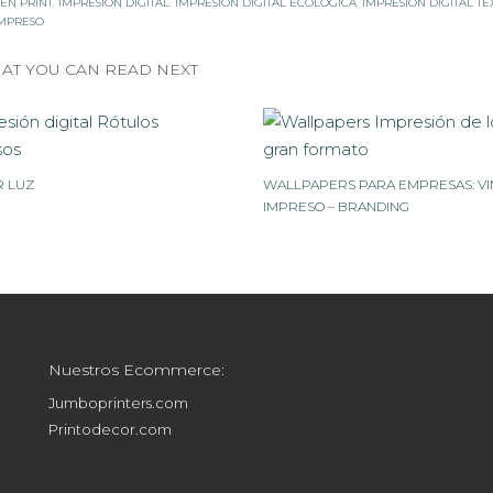
EN PRINT
,
IMPRESIÓN DIGITAL
,
IMPRESIÓN DIGITAL ECOLÓGICA
,
IMPRESIÓN DIGITAL TEX
IMPRESO
AT YOU CAN READ NEXT
R LUZ
WALLPAPERS PARA EMPRESAS: VI
IMPRESO – BRANDING
Nuestros Ecommerce:
Jumboprinters.com
Printodecor.com