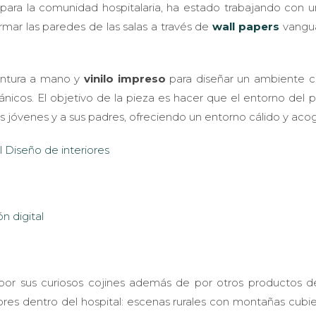
 para la comunidad hospitalaria, ha estado trabajando con u
rmar las paredes de las salas a través de
wall papers
vangua
intura a mano y
vinilo impreso
para diseñar un ambiente c
gánicos. El objetivo de la pieza es hacer que el entorno del 
es jóvenes y a sus padres, ofreciendo un entorno cálido y aco
 por sus curiosos cojines además de por otros productos 
ores dentro del hospital: escenas rurales con montañas cubi