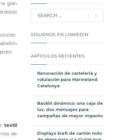
na gran
rdistas
SÍGUENOS EN LINKEDIN
olorido
pabellón
gedor.
ARTICULOS RECIENTES
Renovación de cartelería y
rotulación para Marineland
Catalunya
Backlit dinámico: una caja de
luz, dos mensajes para
campañas de mayor impacto
de
textil
Displays kraft de cartón nido
ertas de
de abeja para «La Ciutat que