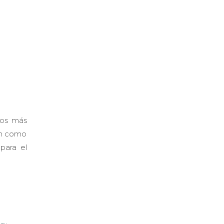
los más
en como
para el