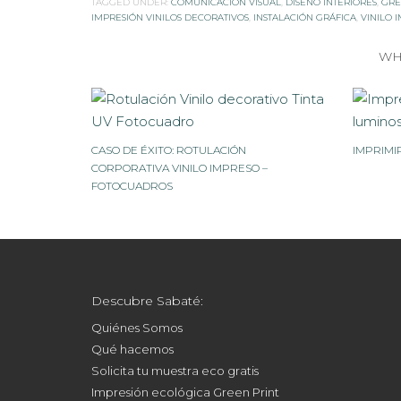
TAGGED UNDER:
COMUNICACIÓN VISUAL
,
DISEÑO INTERIORES
,
GRE
IMPRESIÓN VINILOS DECORATIVOS
,
INSTALACIÓN GRÁFICA
,
VINILO 
WH
CASO DE ÉXITO: ROTULACIÓN
IMPRIMI
CORPORATIVA VINILO IMPRESO –
FOTOCUADROS
Descubre Sabaté:
Quiénes Somos
Qué hacemos
Solicita tu muestra eco gratis
Impresión ecológica Green Print