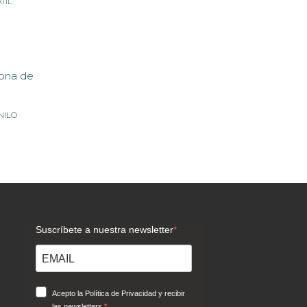
TIL
,
NILO