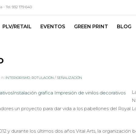
- Tel. 932 179 640
PLV/RETAIL
EVENTOS
GREEN PRINT
BLOG
o
 IN
INTERIORISMO
,
ROTULACIÓN / SEÑALIZACIÓN
L
N
ñadores un proyecto para dar vida a los pabellones del Royal 
12 y durante los últimos dos años Vital Arts, la organización 