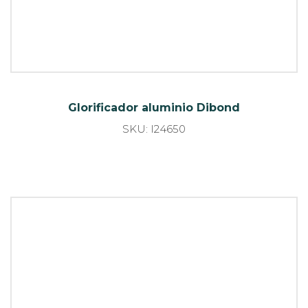
Glorificador alumino Dibond multiproducto
SKU: I24651