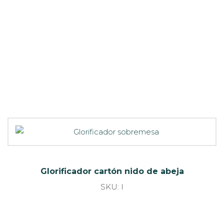
Glorificador cartón técnico
SKU: O72798
Glorificador cartón microcanal