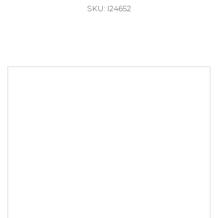
Glorificador aluminio Dibond
SKU: I24650