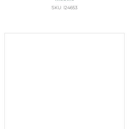
Glorificador aluminio Dibond
SKU: I24648