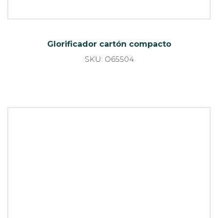
Glorificador cartón microcanal
SKU: O68514