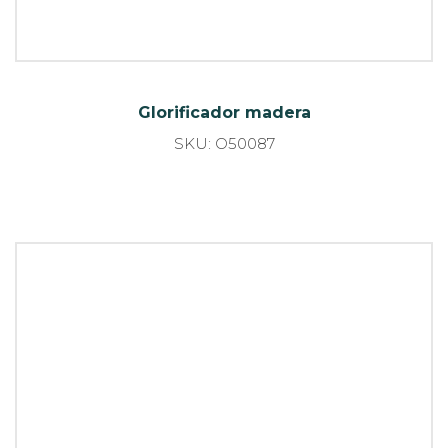
Glorificador aluminio Dibond y madera
SKU: O55598