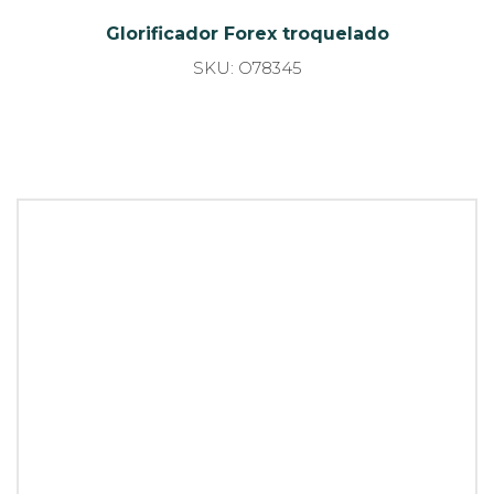
Glorificador forex PVC mini tótem
SKU: O/47419