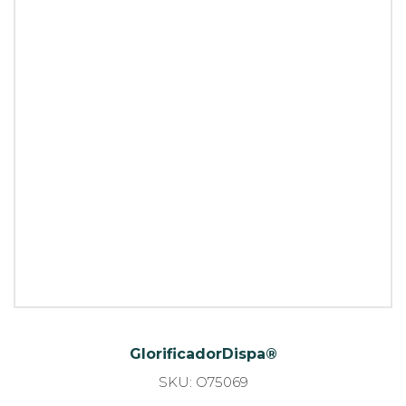
GlorificadorDispa®
SKU: O75069