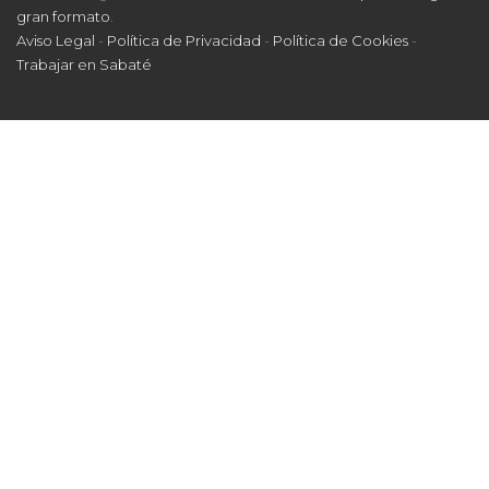
gran formato
.
Aviso Legal
-
Política de Privacidad
-
Política de Cookies
-
Trabajar en Sabaté