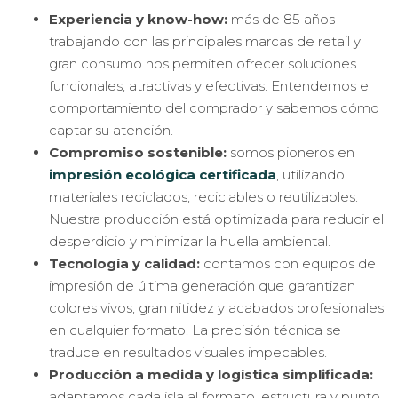
Experiencia y know-how:
m
ás de 85 años
trabajando con las principales marcas de retail y
gran consumo nos permiten ofrecer soluciones
funcionales, atractivas y efectivas. Entendemos el
comportamiento del comprador y sabemos cómo
captar su atención.
Compromiso sostenible:
s
omos pioneros en
impresión ecológica certificada
, utilizando
materiales reciclados, reciclables o reutilizables.
Nuestra producción está optimizada para reducir el
desperdicio y minimizar la huella ambiental.
Tecnología y calidad:
c
ontamos con equipos de
impresión de última generación que garantizan
colores vivos, gran nitidez y acabados profesionales
en cualquier formato. La precisión técnica se
traduce en resultados visuales impecables.
Producción a medida y logística simplificada:
a
daptamos cada isla al formato, estructura y punto