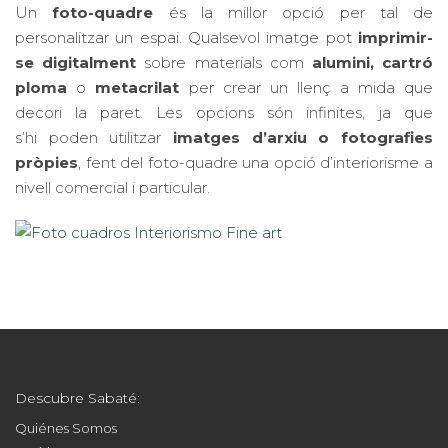
Un
foto-quadre
és la millor opció per tal de
personalitzar un espai. Qualsevol imatge pot
imprimir-
se digitalment
sobre materials com
alumini, cartró
ploma
o
metacrilat
per crear un llenç a mida que
decori la paret. Les opcions són infinites, ja que
s’hi poden utilitzar
imatges d’arxiu o fotografies
pròpies
, fent del foto-quadre una opció d’interiorisme a
nivell comercial i particular.
Descubre Sabaté:
Quiénes Somos