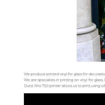
We produce printed vinyl for glass for decora
We are specialists in printing on vinyl for glas
Durst Rho 750 printer allows us to print using wh