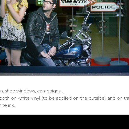
tion, shop windows, campaigns…
s, both on white vinyl (to be applied on the outside) and on tr
ite ink.