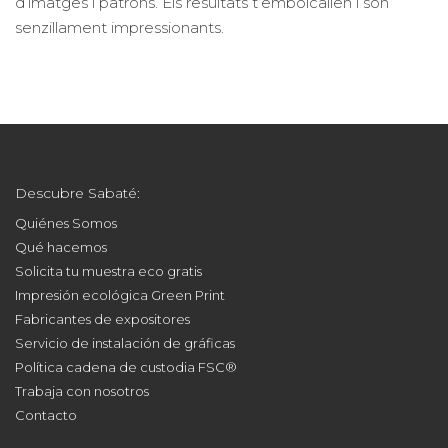
d’imatges i patrons. Els resultats t’embolcallen i són
senzillament impressionants.
Descubre Sabaté:
Quiénes Somos
Qué hacemos
Solicita tu muestra eco gratis
Impresión ecológica Green Print
Fabricantes de expositores
Servicio de instalación de gráficas
Política cadena de custodia FSC®
Trabaja con nosotros
Contacto