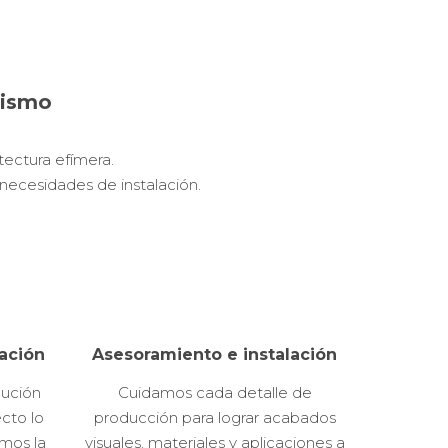
rismo
itectura efímera.
necesidades de instalación.
ación
Asesoramiento e instalación
lución
Cuidamos cada detalle de
cto lo
producción para lograr acabados
mos la
visuales, materiales y aplicaciones a