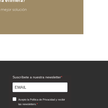
ura efímera?
 mejor solución