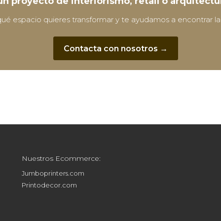
un proyecto de interiorismo, retail o arquitect
ué espacio quieres transformar y te ayudamos a encontrar la
Contacta con nosotros →
Nuestros Ecommerce:
Jumboprinters.com
Printodecor.com