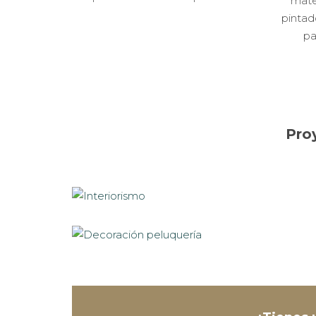
mate
pintado
pa
Pro