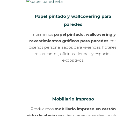
Papel pintado y wallcovering para
paredes
Imprimimos
papel pintado, wallcovering y
revestimientos gráficos para paredes
co
diseños personalizados para viviendas, hoteles
restaurantes, oficinas, tiendas y espacios
expositivos.
Mobiliario impreso
Producimos
mobiliario impreso en cartón
nido de abeja
para decorar escaparates, punt