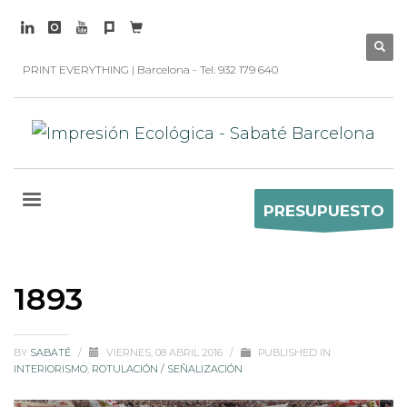
PRINT EVERYTHING | Barcelona - Tel. 932 179 640
PRESUPUESTO
1893
BY
SABATÉ
/
VIERNES, 08 ABRIL 2016
/
PUBLISHED IN
INTERIORISMO
,
ROTULACIÓN / SEÑALIZACIÓN