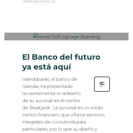
IMPRESIÓN TINTAS UV
Sabaté
LUNES, 25 DICIEMBRE 2017
/
0
PUBLISHED IN
INTERIORISMO
,
ROTULACIÓN / SEÑALIZACIÓN
El Banco del futuro
ya está aquí
Islandsbanki, el banco de
Islandia, ha presentado
recientemente el rediseño
de su sucursal en el centro
de Reykjavik. La sucursal es un sólido
centro financiero que ofrece servicios
integrales de consultoría para
particulares, por lo que su diseño y