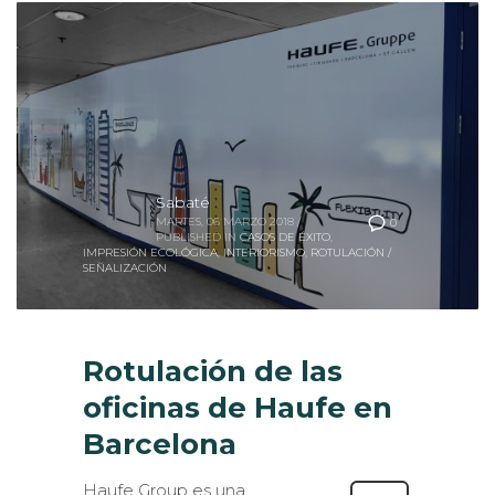
Sabaté
MARTES, 06 MARZO 2018
/
0
PUBLISHED IN
CASOS DE ÉXITO
,
IMPRESIÓN ECOLÓGICA
,
INTERIORISMO
,
ROTULACIÓN /
SEÑALIZACIÓN
Rotulación de las
oficinas de Haufe en
Barcelona
Haufe Group es una