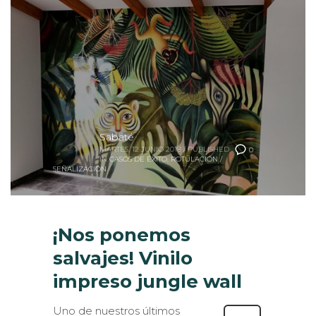
Sabaté
MARTES, 12 JUNIO 2018
/
PUBLISHED
0
IN
CASOS DE ÉXITO
,
ROTULACIÓN /
SEÑALIZACIÓN
¡Nos ponemos
salvajes! Vinilo
impreso jungle wall
Uno de nuestros últimos