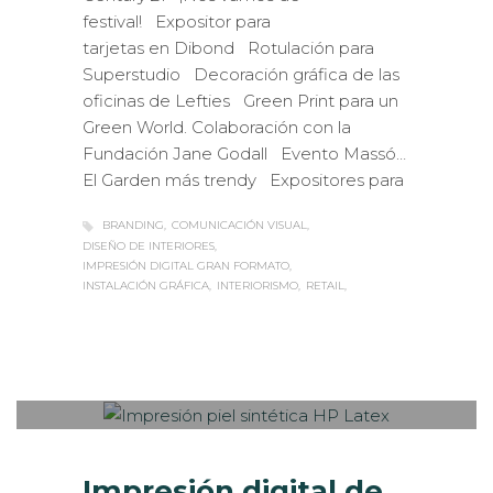
festival! Expositor para
tarjetas en Dibond Rotulación para
Superstudio Decoración gráfica de las
oficinas de Lefties Green Print para un
Green World. Colaboración con la
Fundación Jane Godall Evento Massó…
El Garden más trendy Expositores para
BRANDING
COMUNICACIÓN VISUAL
DISEÑO DE INTERIORES
IMPRESIÓN DIGITAL GRAN FORMATO
INSTALACIÓN GRÁFICA
INTERIORISMO
RETAIL
Sabaté
MARTES, 26 DICIEMBRE 2017
/
0
PUBLISHED IN
IMPRESIÓN
ECOLÓGICA
,
INTERIORISMO
,
ROTULACIÓN /
SEÑALIZACIÓN
,
VISUAL MERCHANDISING
Impresión digital de