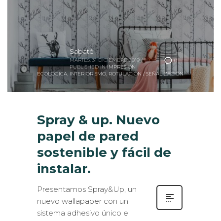
Sabaté
MARTES, 31 DICIEMBRE 2019
/
0
PUBLISHED IN
IMPRESIÓN
ECOLÓGICA
,
INTERIORISMO
,
ROTULACIÓN / SEÑALIZACIÓN
Spray & up. Nuevo
papel de pared
sostenible y fácil de
instalar.
Presentamos Spray&Up, un
nuevo wallapaper con un
sistema adhesivo único e