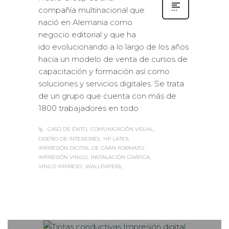
compañía multinacional que
nació en Alemania como
negocio editorial y que ha
ido evolucionando a lo largo de los años
hacia un modelo de venta de cursos de
capacitación y formación así como
soluciones y servicios digitales. Se trata
de un grupo que cuenta con más de
1800 trabajadores en todo
CASO DE ÉXITO
COMUNICACIÓN VISUAL
DISEÑO DE INTERIORES
HP LATEX
IMPRESIÓN DIGITAL DE GRAN FORMATO
IMPRESIÓN VINILO
INSTALACIÓN GRÁFICA
VINILO IMPRESO
WALLPAPERS
Sabaté
MARTES, 16 ENERO 2018
/
0
PUBLISHED IN
IMPRESIÓN
ECOLÓGICA
,
INTERIORISMO
,
ROTULACIÓN /
SEÑALIZACIÓN
,
VISUAL MERCHANDISING