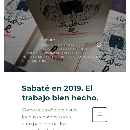
Sabaté
MARTES, 10 DICIEMBRE 2019
/
0
PUBLISHED IN
CASOS DE ÉXITO
,
ESTANDS / EVENTS
,
IMPRESIÓN ECOLÓGICA
,
INTERIORISMO
,
ROTULACIÓN / SEÑALIZACIÓN
,
VISUAL
MERCHANDISING
Sabaté en 2019. El
trabajo bien hecho.
Como cada año por estas
fechas echamos la vista
atrás para evaluar los