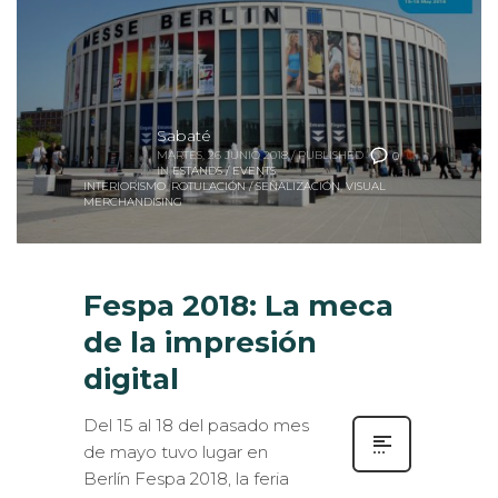
Sabaté
MARTES, 26 JUNIO 2018
/
PUBLISHED
0
IN
ESTANDS / EVENTS
,
INTERIORISMO
,
ROTULACIÓN / SEÑALIZACIÓN
,
VISUAL
MERCHANDISING
Fespa 2018: La meca
de la impresión
digital
Del 15 al 18 del pasado mes
de mayo tuvo lugar en
Berlín Fespa 2018, la feria