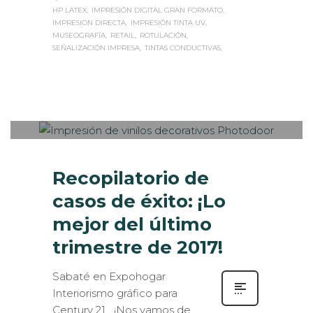
HP LATEX
IMPRESIÓN DIGITAL GRAN FORMATO
IMPRESION DIRECTA
IMPRESIÓN TINTA UV
MUSEOGRAFÍA
RETAIL
ROTULACIÓN
SEÑALIZACIÓN IMPRESA
TINTAS CONDUCTIVAS
Sabaté
JUEVES, 28 DICIEMBRE 2017
/
0
PUBLISHED IN
CASOS DE ÉXITO
,
DISEÑO GRÁFICO
,
IMPRESIÓN ECOLÓGICA
,
INTERIORISMO
,
ROTULACIÓN / SEÑALIZACIÓN
,
VISUAL MERCHANDISING
Recopilatorio de
casos de éxito: ¡Lo
mejor del último
trimestre de 2017!
Sabaté en Expohogar
Interiorismo gráfico para
Century 21 ¡Nos vamos de