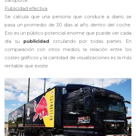
transporte.
Publicidad efectiva
Se calcula que una persona que conduce a diario se
pasa un promedio de 30 días al año dentro del coche.
Eso es un público potencial enorme que puede ver cada
día su
publicidad
circulando por todas partes. En
comparación con otros medios, la relación entre los
costes gráficos y la cantidad de visualizaciones es la más
rentable que existe.