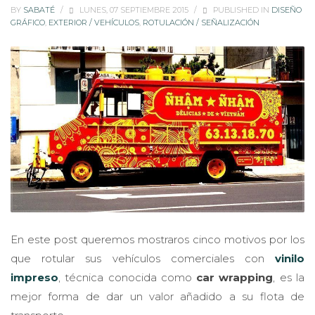
BY
SABATÉ
/
LUNES, 07 SEPTIEMBRE 2015
/
PUBLISHED IN
DISEÑO
GRÁFICO
,
EXTERIOR / VEHÍCULOS
,
ROTULACIÓN / SEÑALIZACIÓN
En este post queremos mostraros cinco motivos por los
que rotular sus vehículos comerciales con
vinilo
impreso
, técnica conocida como
car wrapping
, es la
mejor forma de dar un valor añadido a su flota de