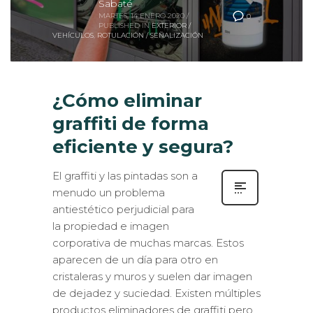
MARTES, 14 ENERO 2020
/
0
PUBLISHED IN
EXTERIOR /
VEHÍCULOS
,
ROTULACIÓN / SEÑALIZACIÓN
¿Cómo eliminar
graffiti de forma
eficiente y segura?
El graffiti y las pintadas son a
menudo un problema
antiestético perjudicial para
la propiedad e imagen
corporativa de muchas marcas. Estos
aparecen de un día para otro en
cristaleras y muros y suelen dar imagen
de dejadez y suciedad. Existen múltiples
productos eliminadores de graffiti pero