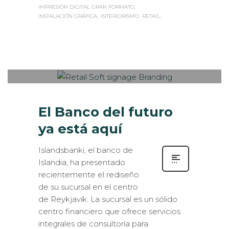
INSTALACIÓN GRÁFICA
INTERIORISMO
RETAIL
Sabaté
LUNES, 25 DICIEMBRE 2017
/
0
PUBLISHED IN
INTERIORISMO
,
ROTULACIÓN / SEÑALIZACIÓN
El Banco del futuro
ya está aquí
Islandsbanki, el banco de
Islandia, ha presentado
recientemente el rediseño
de su sucursal en el centro
de Reykjavik. La sucursal es un sólido
centro financiero que ofrece servicios
integrales de consultoría para
particulares, por lo que su diseño y