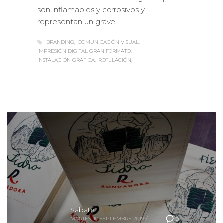
son inflamables y corrosivos y
representan un grave
BRANDING
COMUNICACIÓN VISUAL
IMPRESIÓN DIGITAL GRAN FORMATO
INSTALACIÓN GRÁFICA
ROTULACIÓN
Sabaté
MARTES, 10 SEPTIEMBRE 2019
/
0
PUBLISHED IN
CASOS DE ÉXITO
,