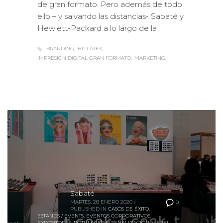
ello – y salvando las distancias- Sabaté y
Hewlett-Packard a lo largo de la
BRANDING
HP LATEX
IMPRESIÓN DIGITAL GRAN FORMATO
MARKETING
Sabaté
MARTES, 28 ENERO 2020
/
0
PUBLISHED IN
CASOS DE ÉXITO
,
ESTANDS / EVENTS
,
EVENTOS CORPORATIVOS
,
EXPOSITORES
,
ROTULACIÓN / SEÑALIZACIÓN
,
VISUAL
MERCHANDISING