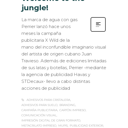
jungle!
La marca de agua con gas
Perrier lanzó hace unos
meses la campaña
publicitaria X Wild de la
mano del inconfundible imaginario visual
del artista de origen cubano Juan
Travieso. Además de ediciones limitadas
de sus latas y botellas, Perrier -mediante
la agencia de publicidad Havas y
STDecaux- llevo a cabo distintas
acciones de publicidad
ADHESIVOS PARA CRISTALERA
ADHESIVOS PARA SUELO
BRANDING
CAMPAÑA PUBLICITARIA
CARTÓN IMPRESO
COMUNICACIÓN VISUAL
IMPRESIÓN DIGITAL DE GRAN FORMATO
METACRILATO IMPRESO
MUPIS
PUBLICIDAD EXTERIOR
RETROILUMINADOS
VINILO IMPRESO