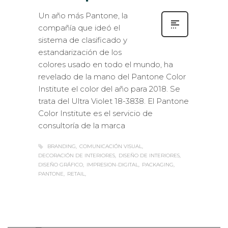
Un año más Pantone, la
compañía que ideó el
sistema de clasificado y
estandarización de los
colores usado en todo el mundo, ha
revelado de la mano del Pantone Color
Institute el color del año para 2018. Se
trata del Ultra Violet 18-3838. El Pantone
Color Institute es el servicio de
consultoría de la marca
BRANDING
COMUNICACIÓN VISUAL
DECORACIÓN DE INTERIORES
DISEÑO DE INTERIORES
DISEÑO GRÁFICO
IMPRESION-DIGITAL
PACKAGING
PANTONE
RETAIL
Sabaté
MARTES, 21 NOVIEMBRE 2017
/
0
PUBLISHED IN
EXTERIOR /
VEHÍCULOS
,
ROTULACIÓN / SEÑALIZACIÓN