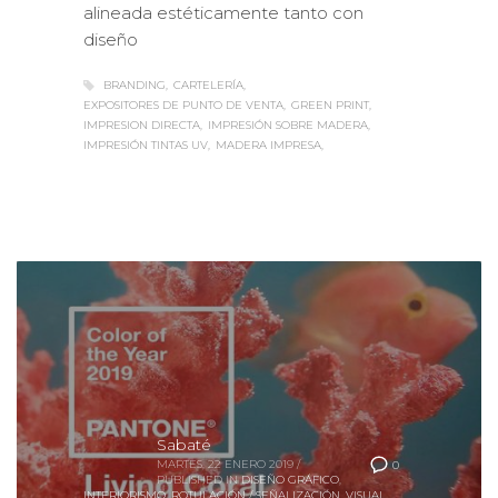
diseño
BRANDING
CARTELERÍA
EXPOSITORES DE PUNTO DE VENTA
GREEN PRINT
IMPRESION DIRECTA
IMPRESIÓN SOBRE MADERA
IMPRESIÓN TINTAS UV
MADERA IMPRESA
Sabaté
MARTES, 22 ENERO 2019
/
0
PUBLISHED IN
DISEÑO GRÁFICO
,
INTERIORISMO
,
ROTULACIÓN / SEÑALIZACIÓN
,
VISUAL
MERCHANDISING