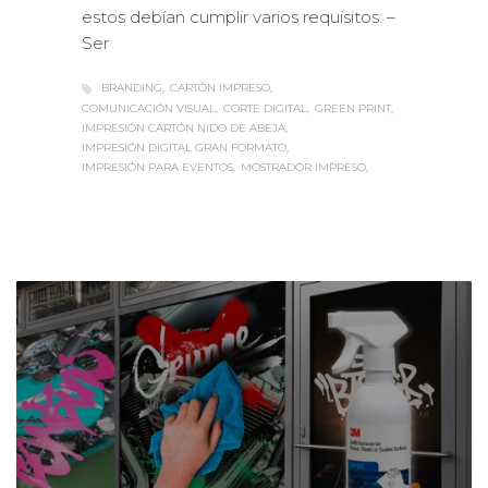
estos debían cumplir varios requisitos: –
Ser
BRANDING
CARTÓN IMPRESO
COMUNICACIÓN VISUAL
CORTE DIGITAL
GREEN PRINT
IMPRESIÓN CARTÓN NIDO DE ABEJA
IMPRESIÓN DIGITAL GRAN FORMATO
IMPRESIÓN PARA EVENTOS
MOSTRADOR IMPRESO
Sabaté