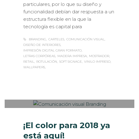
funcionalidad debían dar respuesta a un
estructura flexible en la que la
tecnología es capital para
BRANDING
CARTELES
COMUNICACIÓN VISUAL
DISEÑO DE INTERIORES
IMPRESIÓN DIGITAL GRAN FORMATO
LETRAS CORPÓREAS
MADERA IMPRESA
MOSTRADOR
RETAIL
ROTULACIÓN
SOFT SIGNAGE
VINILO IMPRESO
WALLPAPERS
Sabaté
LUNES, 18 DICIEMBRE 2017
/
0
PUBLISHED IN
DISEÑO GRÁFICO
,
INTERIORISMO
,
VISUAL MERCHANDISING
¡El color para 2018 ya
está aquí!