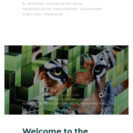
IMPRESIÓN DIGITAL GRAN FORMATO
INTERIORISMO
PUBLICIDAD
TENDENCIAS
Sabaté
MARTES, 02 ENERO 2018
/
0
PUBLISHED IN
DISEÑO GRÁFICO
,
ROTULACIÓN / SEÑALIZACIÓN
,
VISUAL MERCHANDISING
Welcome to the