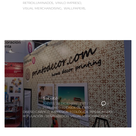
VISUAL MERCHANDISING
WALLPAPERS
Sabaté
JUEVES, 28 DICIEMBRE 2017
/
0
PUBLISHED IN
CASOS DE ÉXITO
,
DISEÑO GRÁFICO
,
IMPRESIÓN ECOLÓGICA
,
INTERIORISMO
,
ROTULACIÓN / SEÑALIZACIÓN
,
VISUAL MERCHANDISING