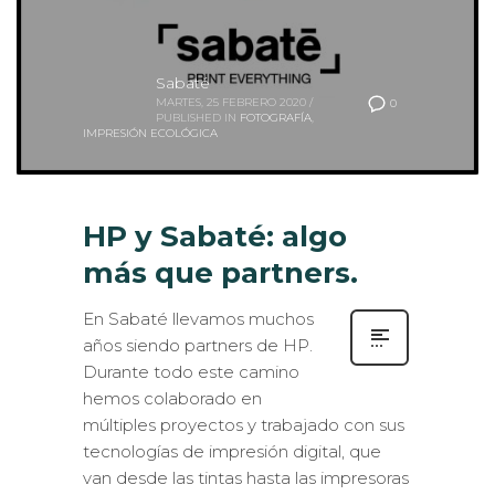
Sabaté
MARTES, 25 FEBRERO 2020
/
0
PUBLISHED IN
FOTOGRAFÍA
,
IMPRESIÓN ECOLÓGICA
HP y Sabaté: algo
más que partners.
En Sabaté llevamos muchos
años siendo partners de HP.
Durante todo este camino
hemos colaborado en
múltiples proyectos y trabajado con sus
tecnologías de impresión digital, que
van desde las tintas hasta las impresoras
de gran formato. Pero además de todo