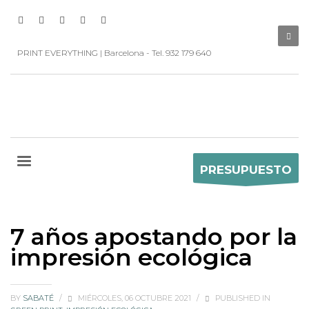
PRINT EVERYTHING | Barcelona - Tel. 932 179 640
PRESUPUESTO
7 años apostando por la
impresión ecológica
BY
SABATÉ
/
MIÉRCOLES, 06 OCTUBRE 2021
/
PUBLISHED IN