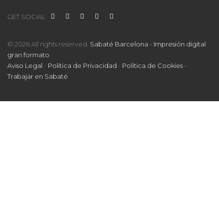
GET SOCIAL
© 2026 All rights reserved.
Sabaté Barcelona - Impresión digital
gran formato
.
Aviso Legal
-
Política de Privacidad
-
Política de Cookies
-
Trabajar en Sabaté