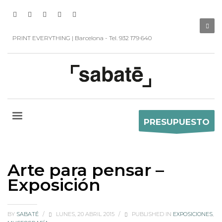
PRINT EVERYTHING | Barcelona - Tel. 932 179 640
PRESUPUESTO
Arte para pensar –
Exposición
BY
SABATÉ
/
LUNES, 20 ABRIL 2015
/
PUBLISHED IN
EXPOSICIONES
,