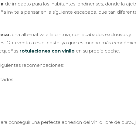
sa
de impacto para los habitantes londinenses, donde la aje
a invite a pensar en la siguiente escapada, que tan diferent
reso,
una alternativa a la pintura, con acabados exclusivos y
bles. Otra ventaja es el coste, ya que es mucho más económi
 pequeñas
rotulaciones con vinilo
en su propio coche.
siguientes recomendaciones:
ltados.
 para conseguir una perfecta adhesión del vinilo libre de burbu