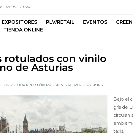
- Tel. 932 179 640
EXPOSITORES
PLV/RETAIL
EVENTOS
GREEN
TIENDA ONLINE
 rotulados con vinilo
o de Asturias
ED IN
ROTULACIÓN / SEÑALIZACIÓN
,
VISUAL MERCHANDISING
Bajo el c
gris de 
circulan 
emblemá
taxis,