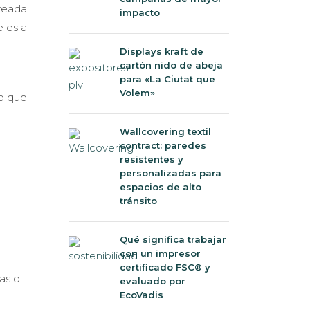
treada
impacto
e es a
Displays kraft de
cartón nido de abeja
para «La Ciutat que
Volem»
co que
Wallcovering textil
contract: paredes
resistentes y
personalizadas para
espacios de alto
tránsito
Qué significa trabajar
con un impresor
certificado FSC® y
jas o
evaluado por
EcoVadis