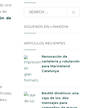
do una
 de
ión de
SÍGUENOS EN LINKEDIN
ARTICULOS RECIENTES
Renovación de
cartelería y rotulación
para Marineland
Catalunya
je
inidas,
Backlit dinámico: una
caja de luz, dos
dres.
mensajes para
campañas de mayor