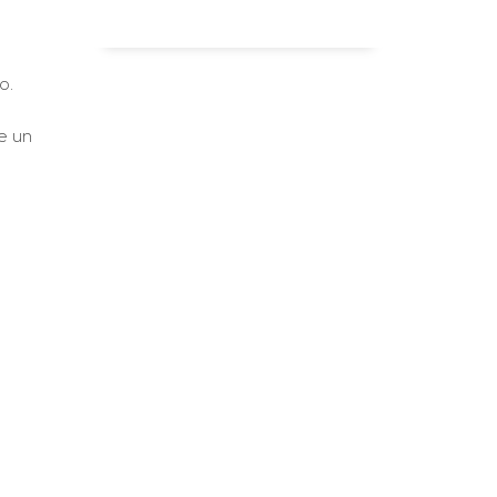
o.
e un