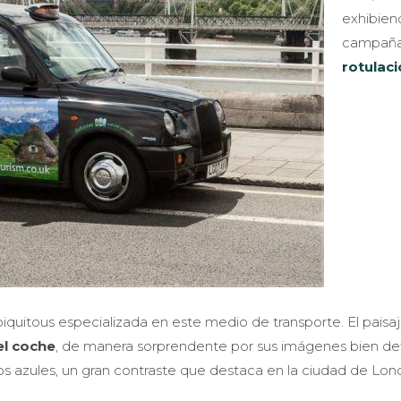
exhibien
campaña
rotulac
biquitous especializada en este medio de transporte. El paisa
el coche
, de manera sorprendente por sus imágenes bien def
os azules, un gran contraste que destaca en la ciudad de Lon