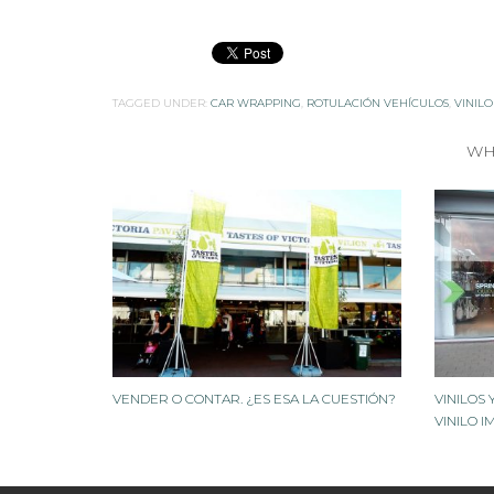
TAGGED UNDER:
CAR WRAPPING
,
ROTULACIÓN VEHÍCULOS
,
VINIL
WH
VENDER O CONTAR. ¿ES ESA LA CUESTIÓN?
VINILOS
VINILO 