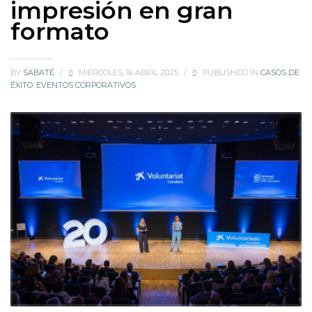
impresión en gran
formato
BY
SABATÉ
/
MIÉRCOLES, 16 ABRIL 2025
/
PUBLISHED IN
CASOS DE
ÉXITO
,
EVENTOS CORPORATIVOS