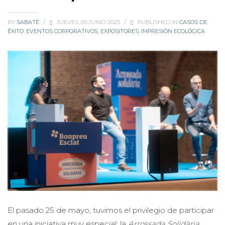
BY
SABATÉ
/
JUEVES, 05 JUNIO 2025
/
PUBLISHED IN
CASOS DE
ÉXITO
,
EVENTOS CORPORATIVOS
,
EXPOSITORES
,
IMPRESIÓN ECOLÓGICA
El pasado 25 de mayo, tuvimos el privilegio de participar
en una iniciativa muy especial: la
Arrossada Solidària