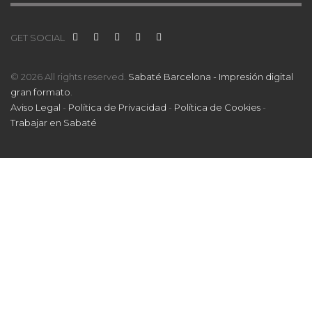
GET SOCIAL
© 2026 All rights reserved.
Sabaté Barcelona - Impresión digital
gran formato
.
Aviso Legal
-
Política de Privacidad
-
Política de Cookies
-
Trabajar en Sabaté