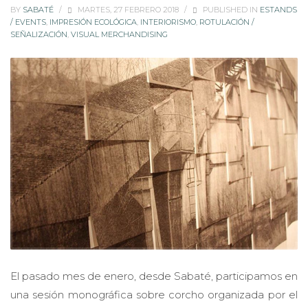
BY
SABATÉ
/
MARTES, 27 FEBRERO 2018
/
PUBLISHED IN
ESTANDS
/ EVENTS
,
IMPRESIÓN ECOLÓGICA
,
INTERIORISMO
,
ROTULACIÓN /
SEÑALIZACIÓN
,
VISUAL MERCHANDISING
El pasado mes de enero, desde Sabaté, participamos en
una sesión monográfica sobre corcho organizada por el