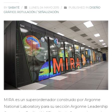
BY
SABATÉ
/
LUNES, 04 MAYO 2015
/
PUBLISHED IN
DISEÑO
GRÁFICO
,
ROTULACIÓN / SEÑALIZACIÓN
MIRA es un superordenador construido por Argonne
National Laboratory para su sección Argonne Leadership