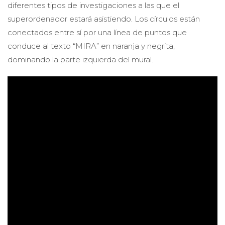
diferentes tipos de investigaciones a las que el
superordenador estará asistiendo. Los círculos están
conectados entre sí por una línea de puntos que
conduce al texto “MIRA” en naranja y negrita,
dominando la parte izquierda del mural.