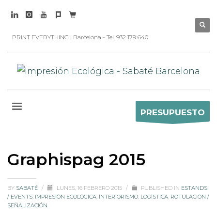
PRINT EVERYTHING | Barcelona - Tel. 932 179 640
PRESUPUESTO
Graphispag 2015
BY
SABATÉ
/
LUNES, 16 FEBRERO 2015
/
PUBLISHED IN
ESTANDS
/ EVENTS
,
IMPRESIÓN ECOLÓGICA
,
INTERIORISMO
,
LOGÍSTICA
,
ROTULACIÓN /
SEÑALIZACIÓN