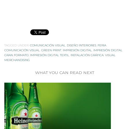
TAGGED UNDER:
COMUNICACIÓN VISUAL
,
DISEÑO INTERIORES
,
FERIA
COMUNICACIÓN VISUAL
,
GREEN PRINT
,
IMPRESIÓN DIGITAL
,
IMPRESIÓN DIGITAL
GRAN FORMATO
,
IMPRESIÓN DIGITAL TEXTIL
,
INSTALACIÓN GRÁFICA
,
VISUAL
MERCHANDISING
WHAT YOU CAN READ NEXT