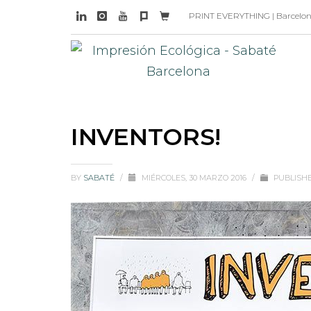
PRINT EVERYTHING | Barcelona 
INVENTORS!
BY
SABATÉ
/
MIÉRCOLES, 30 MARZO 2016
/
PUBLISH