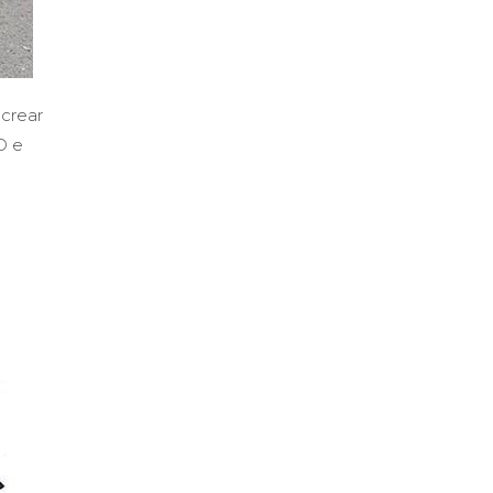
 crear
D e