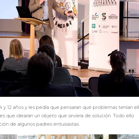
 4 y 12 años y les pedía que pensaran qué problemas tenían el
es que idearan un objeto que sirviera de solución. Todo ello
ión de algunos padres entusiastas.