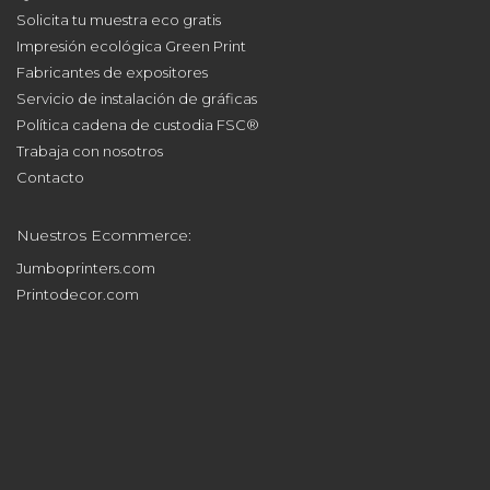
Descubre Sabaté:
Quiénes Somos
Qué hacemos
Solicita tu muestra eco gratis
Impresión ecológica Green Print
Fabricantes de expositores
Servicio de instalación de gráficas
Política cadena de custodia FSC®
Trabaja con nosotros
Contacto
Nuestros Ecommerce:
Jumboprinters.com
Printodecor.com