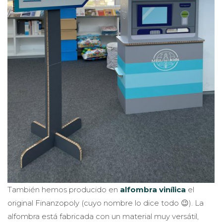
También hemos producido en
alfombra vinílica
el
original Finanzopoly (cuyo nombre lo dice todo 😉). La
alfombra está fabricada con un material muy versátil,