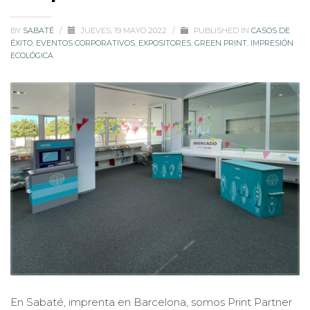
BY
SABATÉ
/
JUEVES, 19 MAYO 2022
/
PUBLISHED IN
CASOS DE
ÉXITO
,
EVENTOS CORPORATIVOS
,
EXPOSITORES
,
GREEN PRINT
,
IMPRESIÓN
ECOLÓGICA
En Sabaté, imprenta en Barcelona, somos Print Partner