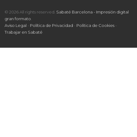
© 2026 All rights reserved.
Sabaté Barcelona - Impresión digital
gran formato
.
Aviso Legal
-
Política de Privacidad
-
Política de Cookies
-
Trabajar en Sabaté