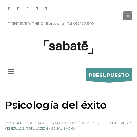
PRINT EVERYTHING | Barcelona - Tel. 932 179 640
PRESUPUESTO
Psicología del éxito
BY
SABATÉ
/
MARTES, 14 MARZO 2017
/
PUBLISHED IN
EXTERIOR /
VEHÍCULOS
,
ROTULACIÓN / SEÑALIZACIÓN