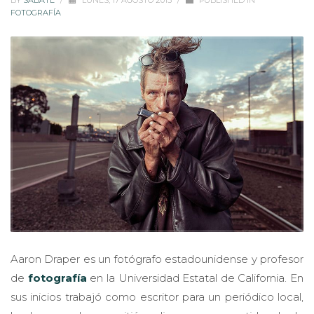
BY
SABATÉ
/
LUNES, 17 AGOSTO 2015
/
PUBLISHED IN
FOTOGRAFÍA
Aaron Draper es un fotógrafo estadounidense y profesor
de
fotografía
en la Universidad Estatal de California. En
sus inicios trabajó como escritor para un periódico local,