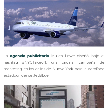
La
agencia publicitaria
Mullen Lowe diseñó, bajo el
hashtag #NYCTakeoff, una original campaña de
marketing en las calles de Nueva York para la aerolínea
estadounidense JetBLue.