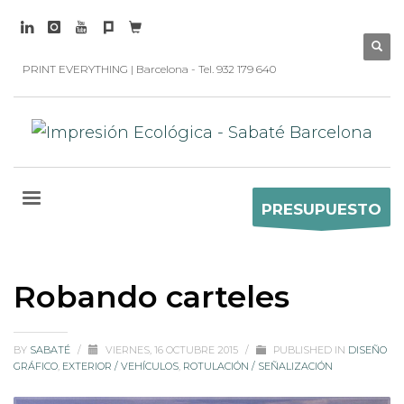
PRINT EVERYTHING | Barcelona - Tel. 932 179 640
PRESUPUESTO
Robando carteles
BY
SABATÉ
/
VIERNES, 16 OCTUBRE 2015
/
PUBLISHED IN
DISEÑO
GRÁFICO
,
EXTERIOR / VEHÍCULOS
,
ROTULACIÓN / SEÑALIZACIÓN