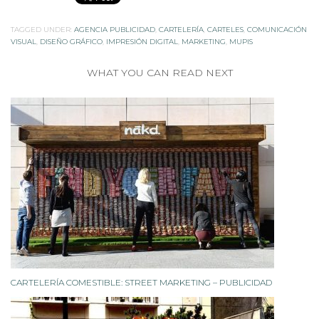
TAGGED UNDER:
AGENCIA PUBLICIDAD
,
CARTELERÍA
,
CARTELES
,
COMUNICACIÓN
VISUAL
,
DISEÑO GRÁFICO
,
IMPRESIÓN DIGITAL
,
MARKETING
,
MUPIS
WHAT YOU CAN READ NEXT
CARTELERÍA COMESTIBLE: STREET MARKETING – PUBLICIDAD