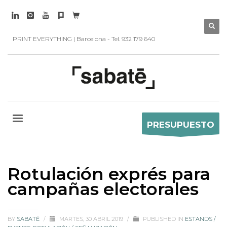
PRINT EVERYTHING | Barcelona - Tel. 932 179 640
PRESUPUESTO
Rotulación exprés para
campañas electorales
BY
SABATÉ
/
MARTES, 30 ABRIL 2019
/
PUBLISHED IN
ESTANDS /