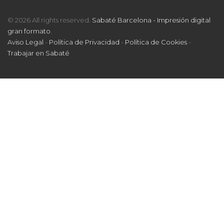
© 2026 All rights reserved.
Sabaté Barcelona - Impresión digital
gran formato
.
Aviso Legal
-
Política de Privacidad
-
Política de Cookies
-
Trabajar en Sabaté