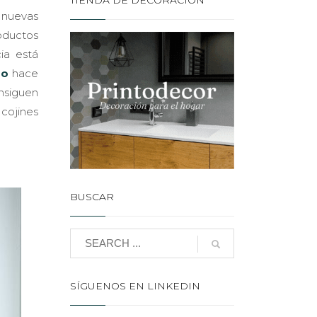
TIENDA DE DECORACIÓN
n nuevas
roductos
ia está
so
hace
nsiguen
 cojines
BUSCAR
SÍGUENOS EN LINKEDIN