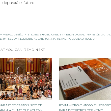
 deparará el futuro.
N VISUAL
,
DISEÑO INTERIORES
,
EXPOSICIONES
,
IMPRESIÓN DIGITAL
,
IMPRESIÓN DIGITA
AD
,
IMPRESIÓN RESISTENTE AL EXTERIOR
,
MARKETING
,
PUBLICIDAD
,
ROLL-UP
AT YOU CAN READ NEXT
S KRAFT DE CARTÓN NIDO DE
FOAM MICROVENTOSO. EL SOPORT
ARA «LA CIUTAT QUE VOLEM»
PARA INTERIORES DEFINITIVO.