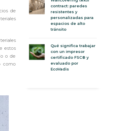
contract: paredes
cios de
resistentes y
personalizadas para
eriales
espacios de alto
tránsito
eriales
Qué significa trabajar
de estos
con un impresor
io o de
certificado FSC® y
evaluado por
 o como
EcoVadis