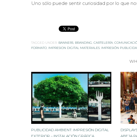
Uno sólo puede sentir curiosidad por lo que nos
TAGGED UNDER:
BANNERS
,
BRANDING
,
CARTELERÍA
,
COMUNICACIÓ
FORMATO
,
IMPRESION DIGITAL MATERIALES
,
IMPRESIÓN PUBLICID
WH
PUBLICIDAD AMBIENT: IMPRESIÓN DIGITAL
DISPLAY
EXTERIOR – INSTALACIÓN GRÁFICA
ABEJA P