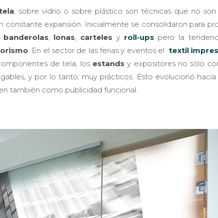
tela
, sobre vidrio o sobre plástico son técnicas que no so
en constante expansión. Inicialmente se consolidaron para p
o
banderolas
,
lonas
,
carteles
y
roll-ups
pero la tendenc
iorismo
. En el sector de las ferias y eventos el
textil impre
componentes de tela, los
estands
y expositores no sólo co
egables, y por lo tanto, muy prácticos. Esto evolucionó hacia
ven también como publicidad funcional.