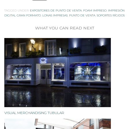
TAGGED UNDER:
EXPOSITORES DE PUNTO DE VENTA
,
FOAM IMPRESO
,
IMPRESIÓN
DIGITAL GRAN FORMATO
,
LONAS IMPRESAS
,
PUNTO DE VENTA
,
SOPORTES RÍGIDOS
WHAT YOU CAN READ NEXT
VISUAL MERCHANDISING TUBULAR