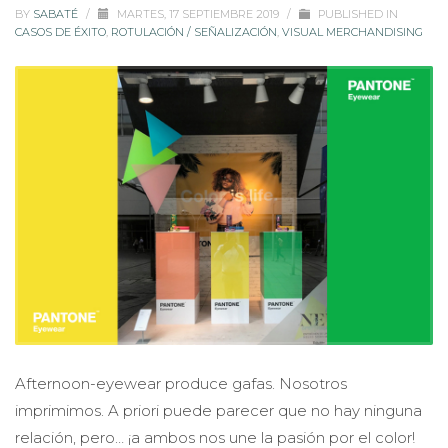
BY
SABATÉ
/
MARTES, 17 SEPTIEMBRE 2019
/
PUBLISHED IN
CASOS DE ÉXITO
,
ROTULACIÓN / SEÑALIZACIÓN
,
VISUAL MERCHANDISING
Afternoon-eyewear produce gafas. Nosotros
imprimimos. A priori puede parecer que no hay ninguna
relación, pero… ¡a ambos nos une la pasión por el color!