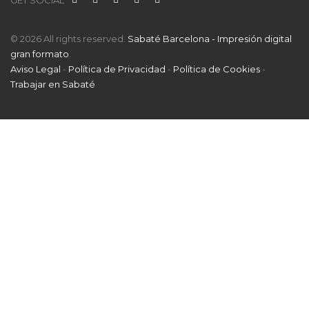
© 2026 All rights reserved.
Sabaté Barcelona - Impresión digital
gran formato
.
Aviso Legal
-
Política de Privacidad
-
Política de Cookies
-
Trabajar en Sabaté