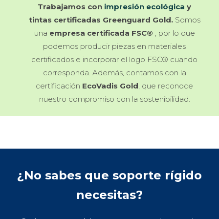
Trabajamos con
impresión ecológica
y
tintas certificadas Greenguard Gold.
Somos
una
empresa certificada FSC®
, por lo que
podemos producir piezas en materiales
certificados e incorporar el logo FSC® cuando
corresponda. Además, contamos con la
certificación
EcoVadis Gold
, que reconoce
nuestro compromiso con la sostenibilidad.
¿No sabes que soporte rígido
necesitas?