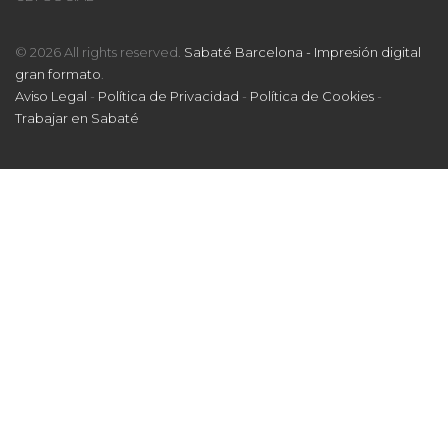
© 2026 All rights reserved.
Sabaté Barcelona - Impresión digital
gran formato
.
Aviso Legal
-
Política de Privacidad
-
Política de Cookies
-
Trabajar en Sabaté