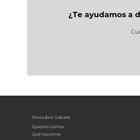
¿Te ayudamos a de
Cué
Descubre Sabaté:
Quiénes Somos
Qué hacemos