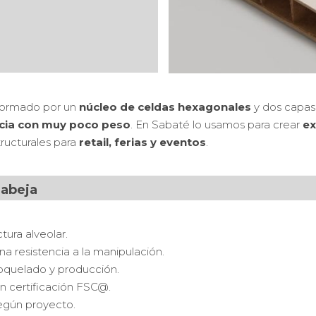
 formado por un
núcleo de celdas hexagonales
y dos capas 
ncia con muy poco peso
.
En Sabaté lo usamos para crear
ex
tructurales para
retail, ferias y eventos
.
 abeja
tura alveolar.
a resistencia a la manipulación.
 troquelado y producción.
on certificación FSC@.
gún proyecto.