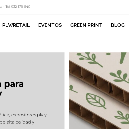
- Tel. 932 179 640
PLV/RETAIL
EVENTOS
GREEN PRINT
BLOG
a para
y
ética, expositores plv y
e alta calidad y