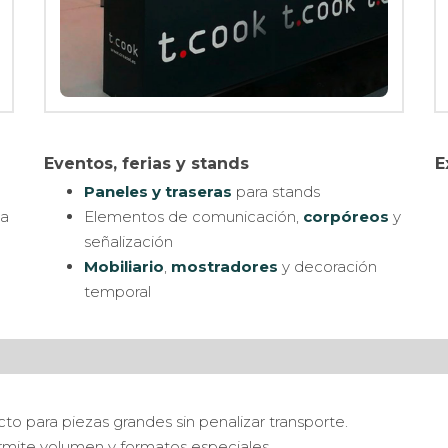
Eventos, ferias y stands
E
Paneles y traseras
para stands
ta
Elementos de comunicación,
corpóreos
y
señalización
Mobiliario
,
mostradores
y decoración
temporal
cto para piezas grandes sin penalizar transporte.
ermite volumen y formatos especiales.