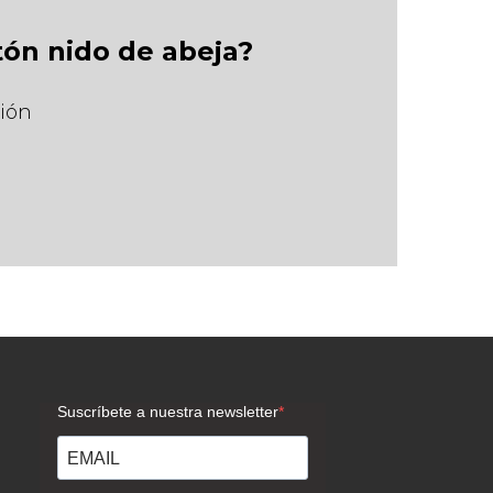
tón nido de abeja?
ción