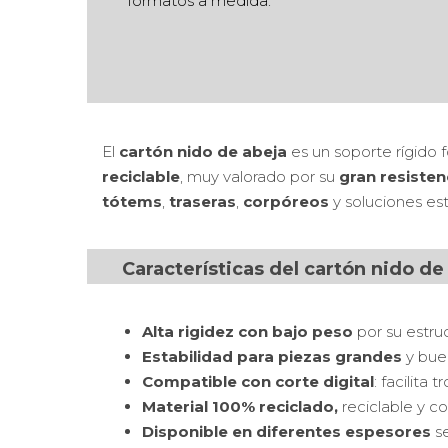
formatos a medida.
El
cartón nido de abeja
es un soporte rígido
reciclable
, muy valorado por su
gran resiste
tótems
,
traseras
,
corpóreos
y soluciones es
Características del cartón nido de
Alta rigidez con bajo peso
por su estruc
Estabilidad para piezas grandes
y buen
Compatible con corte digital
: facilita
Material 100% reciclado,
reciclable y c
Disponible en diferentes espesores
se