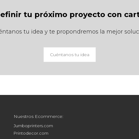
finir tu próximo proyecto con car
ntanos tu idea y te propondremos la mejor solu
Cuéntanos tu idea
Nuestros Ecommerce:
Jumboprinters.com
Printodecor.com