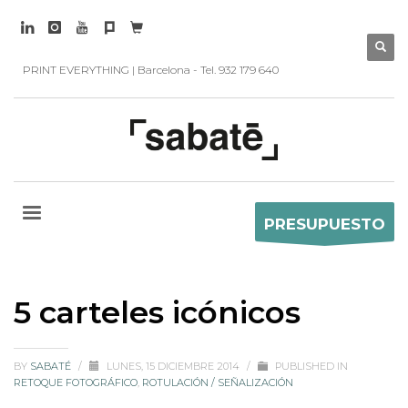
PRINT EVERYTHING | Barcelona - Tel. 932 179 640
PRESUPUESTO
5 carteles icónicos
BY
SABATÉ
/
LUNES, 15 DICIEMBRE 2014
/
PUBLISHED IN
RETOQUE FOTOGRÁFICO
,
ROTULACIÓN / SEÑALIZACIÓN