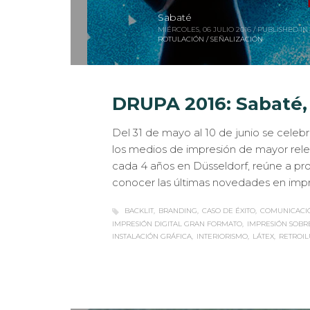
Sabaté
MIÉRCOLES, 06 JULIO 2016
/
PUBLISHED IN
ROTULACIÓN / SEÑALIZACIÓN
DRUPA 2016: Sabaté, 
Del 31 de mayo al 10 de junio se celebró
los medios de impresión de mayor relev
cada 4 años en Düsseldorf, reúne a pro
conocer las últimas novedades en impr
BACKLIT
BRANDING
CASO DE ÉXITO
COMUNICACIÓ
IMPRESIÓN DIGITAL GRAN FORMATO
IMPRESIÓN SOBR
INSTALACIÓN GRÁFICA
INTERIORISMO
LÁTEX
RETROI