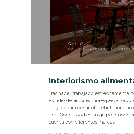
Sabaté
MARTES, 02 AGOSTO 2016
/
PUBLISHED IN
I
Interiorismo aliment
Tras haber trabajado estrechamente con 
estudio de arquitectura especializado 
elegido para desarrollar el interior
Real Good Food es un grupo empresaria
cuenta con diferentes marcas