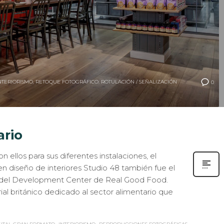
NTERIORISMO
,
RETOQUE FOTOGRÁFICO
,
ROTULACIÓN / SEÑALIZACIÓN
0
ario
ellos para sus diferentes instalaciones, el
en diseño de interiores Studio 48 también fue el
ismo del Development Center de Real Good Food.
l británico dedicado al sector alimentario que