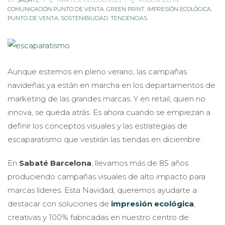
BY
SABATÉ
/
MARTES, 29 JULIO 2025
/
PUBLISHED IN
COMUNICACIÓN PUNTO DE VENTA
,
GREEN PRINT
,
IMPRESIÓN ECOLÓGICA
,
PUNTO DE VENTA
,
SOSTENIBILIDAD
,
TENDENCIAS
Aunque estemos en pleno verano, las campañas
navideñas ya están en marcha en los departamentos de
marketing de las grandes marcas. Y en retail, quien no
innova, se queda atrás. Es ahora cuando se empiezan a
definir los conceptos visuales y las estrategias de
escaparatismo que vestirán las tiendas en diciembre.
En
Sabaté Barcelona
, llevamos más de 85 años
produciendo campañas visuales de alto impacto para
marcas líderes. Esta Navidad, queremos ayudarte a
destacar con soluciones de
impresión ecológica
,
creativas y 100% fabricadas en nuestro centro de