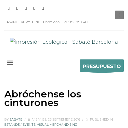
PRINT EVERYTHING | Barcelona - Tel. 932 179 640
PRESUPUESTO
Abróchense los
cinturones
BY
SABATÉ
/
VIERNES, 23 SEPTIEMBRE 2016
/
PUBLISHED IN
ESTANDS / EVENTS
,
VISUAL MERCHANDISING