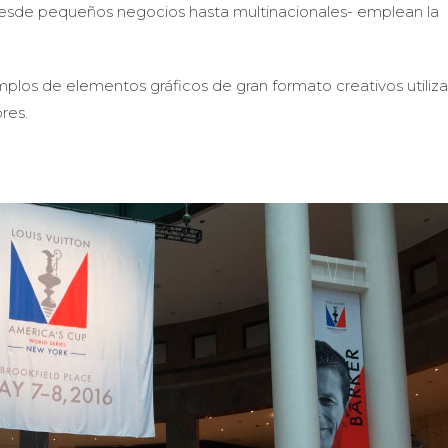
 -desde pequeños negocios hasta multinacionales- emplean la
los de elementos gráficos de gran formato creativos utiliz
res.