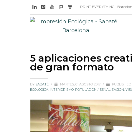
PRINT EVERYTHING | Barcelona 
5 aplicaciones creat
de gran formato
BY
SABATÉ
/
MARTES, 01 AGOSTO 2017
/
PUBLISHED
ECOLÓGICA
,
INTERIORISMO
,
ROTULACIÓN / SEÑALIZACIÓN
,
VIS