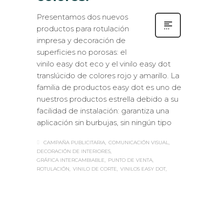
Presentamos dos nuevos
productos para rotulación
impresa y decoración de
superficies no porosas: el
vinilo easy dot eco y el vinilo easy dot
translúcido de colores rojo y amarillo. La
familia de productos easy dot es uno de
nuestros productos estrella debido a su
facilidad de instalación: garantiza una
aplicación sin burbujas, sin ningún tipo
CAMPAÑA PUBLICITARIA
COMUNICACIÓN VISUAL
DECORACIÓN DE INTERIORES
GRÁFICA INTERCAMBIABLE
PUNTO DE VENTA
ROTULACIÓN
VINILO DE CORTE
VINILOS EASY DOT
Sabaté
MARTES, 29 OCTUBRE 2019
/
0
PUBLISHED IN
IMPRESIÓN
ECOLÓGICA
,
INTERIORISMO
,
ROTULACIÓN /
SEÑALIZACIÓN
,
VISUAL MERCHANDISING