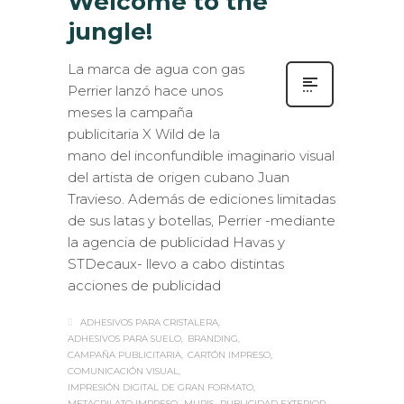
Welcome to the
jungle!
La marca de agua con gas
Perrier lanzó hace unos
meses la campaña
publicitaria X Wild de la
mano del inconfundible imaginario visual
del artista de origen cubano Juan
Travieso. Además de ediciones limitadas
de sus latas y botellas, Perrier -mediante
la agencia de publicidad Havas y
STDecaux- llevo a cabo distintas
acciones de publicidad
ADHESIVOS PARA CRISTALERA
ADHESIVOS PARA SUELO
BRANDING
CAMPAÑA PUBLICITARIA
CARTÓN IMPRESO
COMUNICACIÓN VISUAL
IMPRESIÓN DIGITAL DE GRAN FORMATO
METACRILATO IMPRESO
MUPIS
PUBLICIDAD EXTERIOR