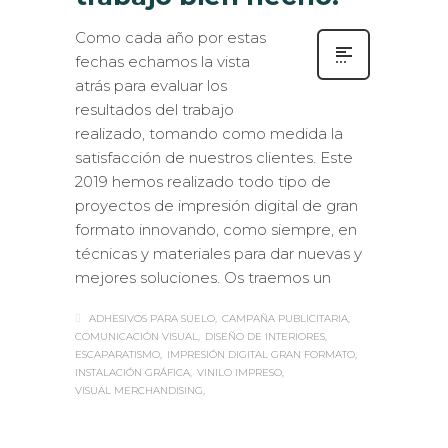
Como cada año por estas
fechas echamos la vista
atrás para evaluar los
resultados del trabajo
realizado, tomando como medida la
satisfacción de nuestros clientes. Este
2019 hemos realizado todo tipo de
proyectos de impresión digital de gran
formato innovando, como siempre, en
técnicas y materiales para dar nuevas y
mejores soluciones. Os traemos un
ADHESIVOS PARA SUELO
CAMPAÑA PUBLICITARIA
COMUNICACIÓN VISUAL
DISEÑO DE INTERIORES
ESCAPARATISMO
IMPRESIÓN DIGITAL GRAN FORMATO
INSTALACIÓN GRÁFICA
VINILO IMPRESO
VISUAL MERCHANDISING
Sabaté