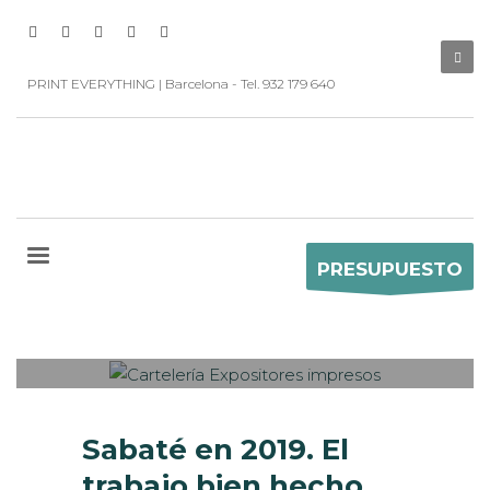
PRINT EVERYTHING | Barcelona - Tel. 932 179 640
Sabaté
PRESUPUESTO
MARTES, 10 DICIEMBRE 2019
/
0
PUBLISHED IN
CASOS DE ÉXITO
,
ESTANDS / EVENTS
,
IMPRESIÓN ECOLÓGICA
,
INTERIORISMO
,
ROTULACIÓN / SEÑALIZACIÓN
,
VISUAL
MERCHANDISING
Sabaté en 2019. El
trabajo bien hecho.