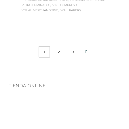
RETROILUMINADOS
VINILO IMPRESO
VISUAL MERCHANDISING
WALLPAPERS
2
3
1
TIENDA ONLINE