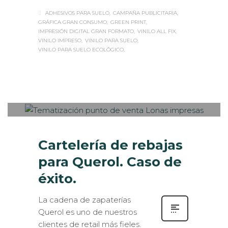
ADHESIVOS PARA SUELO
CAMPAÑA PUBLICITARIA
GRÁFICA GRAN CONSUMO
GREEN PRINT
IMPRESIÓN DIGITAL GRAN FORMATO
VINILO ALL FIX
VINILO IMPRESO
VINILO PARA SUELO
VINILO PARA SUELO ECOLÓGICO
Sabaté
MARTES, 30 JULIO 2019
/
PUBLISHED
0
IN
IMPRESIÓN ECOLÓGICA
,
ROTULACIÓN / SEÑALIZACIÓN
Cartelería de rebajas
para Querol. Caso de
éxito.
La cadena de zapaterías
Querol es uno de nuestros
clientes de retail más fieles.