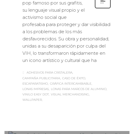
pop famoso por sus grafitis,
su lenguaje visual propio y el
activismo social que
profesaba para proteger y dar visibilidad
a los problemas de los más
desfavorecidos. Su obra y personalidad,
unidas a su desaparición por culpa del
VIH, lo transformaron rápidamente en
un icono artístico y cultural que ha
ADHESIVOS PARA CRISTALERA
CAMPAÑA PUBLICITARIA
CASO DE ÉXITO
ESCAPARATISMO
GRÁFICA INTERCAMBIABLE
LONAS IMPRESAS
LONAS PARA MARCOS DE ALUMINIO
VINILO EASY DOT
VISUAL MERCHANDISING
WALLPAPER
Sabaté
MARTES, 23 ENERO 2018
/
0
PUBLISHED IN
CASOS DE ÉXITO
,
IMPRESIÓN ECOLÓGICA
,
LOGÍSTICA
,
ROTULACIÓN /
SEÑALIZACIÓN
,
VISUAL MERCHANDISING