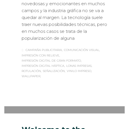
novedosas y emocionantes en muchos
campos y la industria gráfica no se va a
quedar al margen. La tecnología suele
traer nuevas posibilidades técnicas, pero
en muchos casos se trata de la
popularización de alguna
CAMPAÑA PUBLICITARIA
COMUNICACIÓN VISUAL
IMPRESIÓN CON RELIEVE
IMPRESIÓN DIGITAL DE GRAN FORMATO
IMPRESIÓN DIGITAL HÁPTICA
LONAS IMPRESAS
ROTULACIÓN
SEÑALIZACIÓN
VINILO IMPRESO
WALLPAPER
Sabaté
MARTES, 02 ENERO 2018
/
0
PUBLISHED IN
DISEÑO GRÁFICO
,
ROTULACIÓN / SEÑALIZACIÓN
,
VISUAL MERCHANDISING