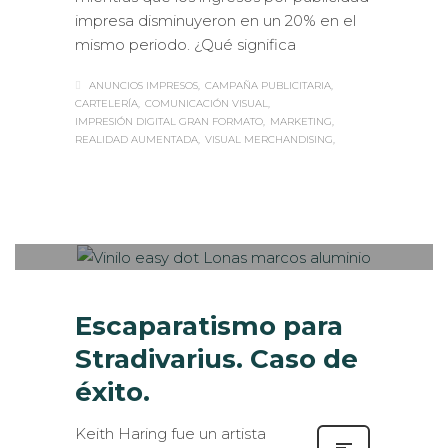
impresa disminuyeron en un 20% en el
mismo periodo. ¿Qué significa
ANUNCIOS IMPRESOS
CAMPAÑA PUBLICITARIA
CARTELERÍA
COMUNICACIÓN VISUAL
IMPRESIÓN DIGITAL GRAN FORMATO
MARKETING
REALIDAD AUMENTADA
VISUAL MERCHANDISING
Sabaté
MIÉRCOLES, 14 MARZO 2018
/
0
PUBLISHED IN
CASOS DE ÉXITO
,
DISEÑO GRÁFICO
,
ROTULACIÓN / SEÑALIZACIÓN
,
VISUAL
MERCHANDISING
Escaparatismo para
Stradivarius. Caso de
éxito.
Keith Haring fue un artista