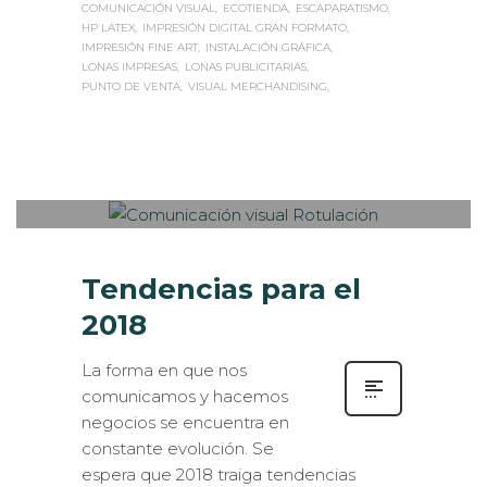
COMUNICACIÓN VISUAL
ECOTIENDA
ESCAPARATISMO
HP LATEX
IMPRESIÓN DIGITAL GRAN FORMATO
IMPRESIÓN FINE ART
INSTALACIÓN GRÁFICA
LONAS IMPRESAS
LONAS PUBLICITARIAS
PUNTO DE VENTA
VISUAL MERCHANDISING
Sabaté
LUNES, 08 ENERO 2018
/
PUBLISHED
0
IN
EXTERIOR / VEHÍCULOS
,
IMPRESIÓN ECOLÓGICA
,
ROTULACIÓN / SEÑALIZACIÓN
,
VISUAL MERCHANDISING
Tendencias para el
2018
La forma en que nos
comunicamos y hacemos
negocios se encuentra en
constante evolución. Se
espera que 2018 traiga tendencias