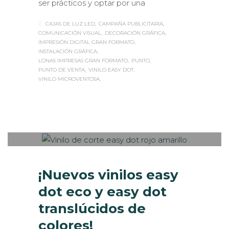
ser prácticos y optar por una
CAJAS DE LUZ LED
CAMPAÑA PUBLICITARIA
COMUNICACIÓN VISUAL
DECORACIÓN GRÁFICA
IMPRESIÓN DIGITAL GRAN FORMATO
INSTALACIÓN GRÁFICA
LONAS IMPRESAS GRAN FORMATO
PUNTO
PUNTO DE VENTA
VINILO EASY DOT
VINILO MICROVENTOSA
Sabaté
MARTES, 26 NOVIEMBRE 2019
/
0
PUBLISHED IN
IMPRESIÓN
ECOLÓGICA
,
INTERIORISMO
,
ROTULACIÓN /
SEÑALIZACIÓN
,
VISUAL MERCHANDISING
¡Nuevos vinilos easy
dot eco y easy dot
translúcidos de
colores!