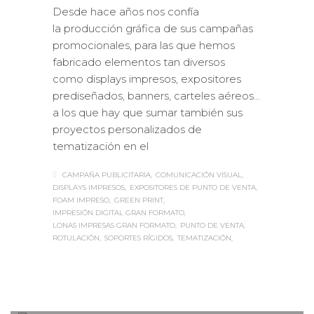
Desde hace años nos confía
la producción gráfica de sus campañas
promocionales, para las que hemos
fabricado elementos tan diversos
como displays impresos, expositores
prediseñados, banners, carteles aéreos…
a los que hay que sumar también sus
proyectos personalizados de
tematización en el
CAMPAÑA PUBLICITARIA
COMUNICACIÓN VISUAL
DISPLAYS IMPRESOS
EXPOSITORES DE PUNTO DE VENTA
FOAM IMPRESO
GREEN PRINT
IMPRESIÓN DIGITAL GRAN FORMATO
LONAS IMPRESAS GRAN FORMATO
PUNTO DE VENTA
ROTULACIÓN
SOPORTES RÍGIDOS
TEMATIZACIÓN
Sabaté
MARTES, 05 MARZO 2019
/
0
PUBLISHED IN
IMPRESIÓN
ECOLÓGICA
,
INTERIORISMO
,
ROTULACIÓN /
SEÑALIZACIÓN
,
VISUAL MERCHANDISING