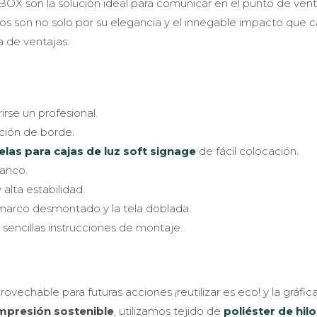
X son la solución ideal para comunicar en el punto de vent
 los son no solo por su elegancia y el innegable impacto que 
a de ventajas:
rse un profesional.
ción de borde.
elas para cajas de luz soft signage
de fácil colocación.
lanco.
alta estabilidad.
l marco desmontado y la tela doblada.
 sencillas instrucciones de montaje.
rovechable para futuras acciones ¡reutilizar es eco! y la gráfic
mpresión sostenible
, utilizamos tejido de
poliéster de hilo