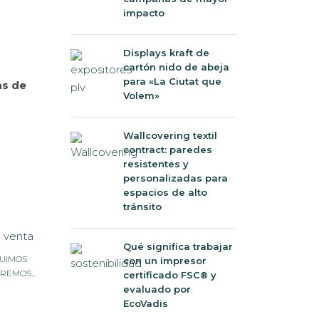
impacto
Displays kraft de
cartón nido de abeja
para «La Ciutat que
as de
Volem»
Wallcovering textil
contract: paredes
resistentes y
personalizadas para
espacios de alto
tránsito
Qué significa trabajar
FUIMOS
con un impresor
EREMOS…
certificado FSC® y
evaluado por
EcoVadis