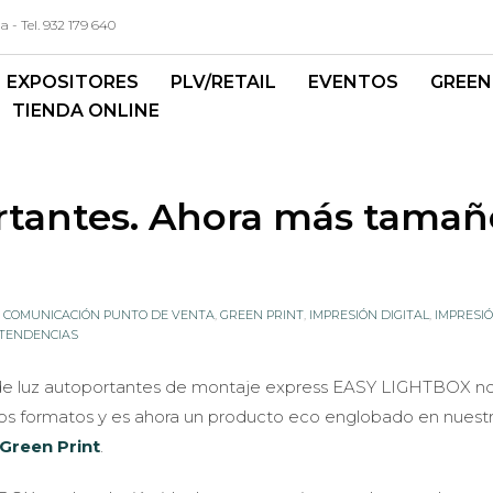
- Tel. 932 179 640
EXPOSITORES
PLV/RETAIL
EVENTOS
GREEN
TIENDA ONLINE
ortantes. Ahora más tamañ
N
COMUNICACIÓN PUNTO DE VENTA
,
GREEN PRINT
,
IMPRESIÓN DIGITAL
,
IMPRESI
TENDENCIAS
s de luz autoportantes de montaje express EASY LIGHTBOX no
os formatos y es ahora un producto eco englobado en nuest
Green Print
.