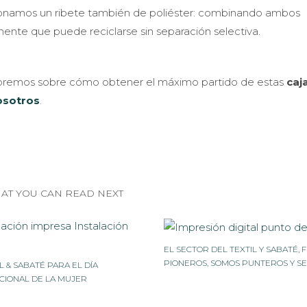
ionamos un ribete también de poliéster: combinando ambos
te que puede reciclarse sin separación selectiva.
esoremos sobre cómo obtener el máximo partido de estas
caj
osotros
.
AT YOU CAN READ NEXT
EL SECTOR DEL TEXTIL Y SABATÉ, 
PIONEROS, SOMOS PUNTEROS Y S
L & SABATÉ PARA EL DÍA
CIONAL DE LA MUJER