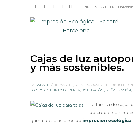
PRINT EVERYTHING | Barcelona 
Cajas de luz autop
y más sostenibles.
BY
SABATÉ
/
MARTES, 31 ENERO 2023
/
PUBLISHED I
ECOLÓGICA
,
PUNTO DE VENTA
,
ROTULACIÓN / SEÑALIZACIÓN
,
La familia de caja
de crecer con nuev
gama de soluciones de
impresión ecológica 