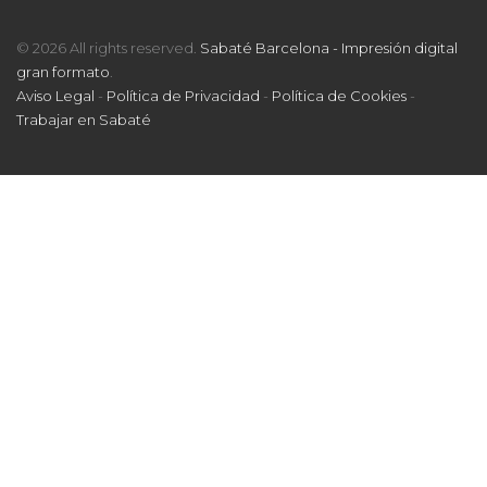
© 2026 All rights reserved.
Sabaté Barcelona - Impresión digital
gran formato
.
Aviso Legal
-
Política de Privacidad
-
Política de Cookies
-
Trabajar en Sabaté