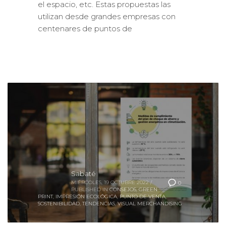
utilizan desde grandes empresas con
centenares de puntos de
Sabaté
MIÉRCOLES, 19 OCTUBRE 2022
/
0
PUBLISHED IN
CONSEJOS
,
GREEN
PRINT
,
IMPRESIÓN ECOLÓGICA
,
PUNTO DE VENTA
,
SOSTENIBILIDAD
,
TENDENCIAS
,
VISUAL MERCHANDISING