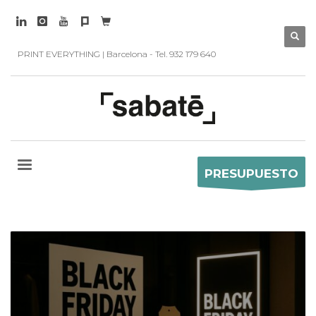
PRINT EVERYTHING | Barcelona - Tel. 932 179 640
PRESUPUESTO