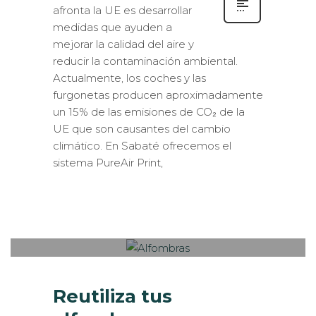
afronta la UE es desarrollar
medidas que ayuden a
mejorar la calidad del aire y
reducir la contaminación ambiental.
Actualmente, los coches y las
furgonetas producen aproximadamente
un 15% de las emisiones de CO₂ de la
UE que son causantes del cambio
climático. En Sabaté ofrecemos el
sistema PureAir Print,
Sabaté
MIÉRCOLES, 01 DICIEMBRE 2021
/
0
PUBLISHED IN
CONSEJOS
,
CURIOSIDADES
,
TENDENCIAS
Reutiliza tus
alfombras