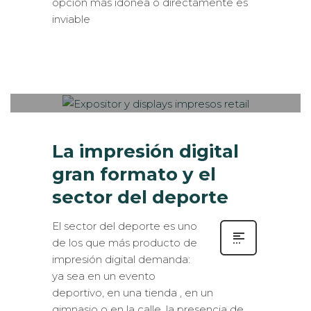
inviable
Sabaté
VIERNES, 08 ENERO 2021
/
0
PUBLISHED IN
COMUNICACIÓN
PUNTO DE VENTA
,
CONSEJOS
,
ROTULACIÓN /
SEÑALIZACIÓN
La impresión digital
gran formato y el
sector del deporte
El sector del deporte es uno
de los que más producto de
impresión digital demanda:
ya sea en un evento
deportivo, en una tienda , en un
gimnasio o en la calle, la presencia de