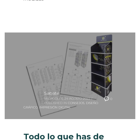
Sabaté
MIÉRCOLES, 24 AGOSTO 2022
/
0
PUBLISHED IN
CONSEJOS
,
DISEÑO
GRÁFICO
,
IMPRESIÓN DIGITAL
Todo lo que has de