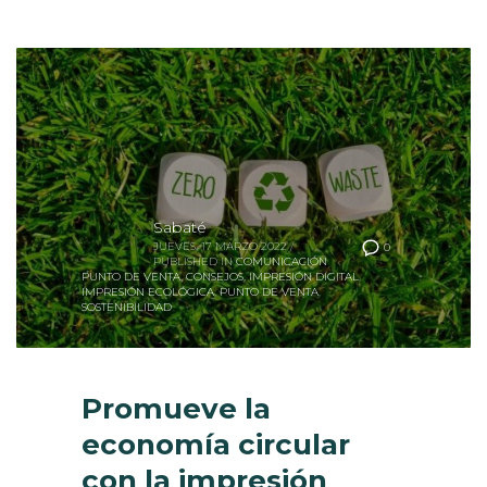
Sabaté
JUEVES, 17 MARZO 2022
/
0
PUBLISHED IN
COMUNICACIÓN
PUNTO DE VENTA
,
CONSEJOS
,
IMPRESIÓN DIGITAL
,
IMPRESIÓN ECOLÓGICA
,
PUNTO DE VENTA
,
SOSTENIBILIDAD
Promueve la
economía circular
con la impresión