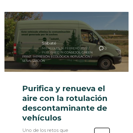
Sabaté
MIÉRCOLES, 16 FEBRERO 2022
/
0
PUBLISHED IN
CONSEJOS
,
GREEN
PRINT
,
IMPRESIÓN ECOLÓGICA
,
ROTULACIÓN /
SEÑALIZACIÓN
Purifica y renueva el
aire con la rotulación
descontaminante de
vehículos
Uno de los retos que