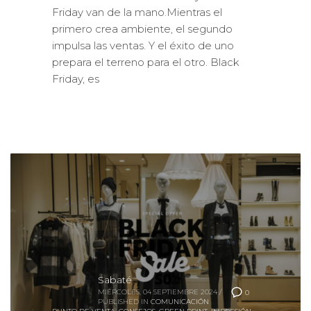
Friday van de la mano.Mientras el
primero crea ambiente, el segundo
impulsa las ventas. Y el éxito de uno
prepara el terreno para el otro. Black
Friday, es
Sabaté
MIÉRCOLES, 04 SEPTIEMBRE 2024
/
0
PUBLISHED IN
COMUNICACIÓN
PUNTO DE VENTA
,
CONSEJOS
,
GREEN PRINT
,
IMPRESIÓN