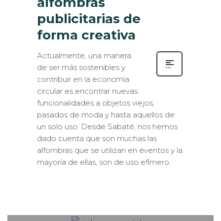
publicitarias de
forma creativa
Actualmente, una manera
de ser más sostenibles y
contribuir en la economía
circular es encontrar nuevas
funcionalidades a objetos viejos,
pasados de moda y hasta aquellos de
un solo uso. Desde Sabaté, nos hemos
dado cuenta que son muchas las
alfombras que se utilizan en eventos y la
mayoría de ellas, son de uso efímero.
Sabaté
MARTES, 23 FEBRERO 2021
/
0
PUBLISHED IN
CONSEJOS
,
NOVEDADES
,
ROTULACIÓN / SEÑALIZACIÓN