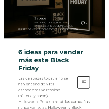
Sabaté
VIERNES, 17 OCTUBRE 2025
/
0
PUBLISHED IN
COMUNICACIÓN
PUNTO DE VENTA
,
CONSEJOS
,
PUNTO DE VENTA
6 ideas para vender
más este Black
Friday
Las calabazas todavía no se
han encendido y los
escaparates ya respiran
misterio y naranja
Halloween. Pero en retail, las campañas
nunca van solas: Halloween y Black