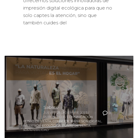
impresión digital ecológica para que no
solo captes la atención, sino que
también cuides del
Sabaté
JUEVES, 21 DICIEMBRE 2023
/
0
PUBLISHED IN
COMUNICACIÓN
PUNTO DE VENTA
,
CONSEJOS
,
IMPRESIÓN DIGITAL
,
IMPRESIÓN ECOLÓGICA
,
PUNTO DE VENTA
,
SOSTENIBILIDAD